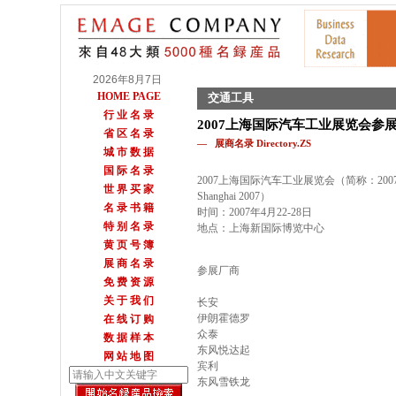
2026年8月7日
HOME PAGE
交通工具
行 业 名 录
2007上海国际汽车工业展览会参
省 区 名 录
— 展商名录 Directory.ZS
城 市 数 据
国 际 名 录
2007上海国际汽车工业展览会（简称：200
世 界 买 家
Shanghai 2007）
名 录 书 籍
时间：2007年4月22-28日
特 别 名 录
地点：上海新国际博览中心
黄 页 号 簿
展 商 名 录
参展厂商
免 费 资 源
关 于 我 们
长安
伊朗霍德罗
在 线 订 购
众泰
数 据 样 本
东风悦达起
网 站 地 图
宾利
东风雪铁龙