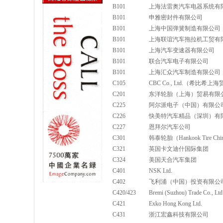
B101
上海法雷奥汽车电器系统有
B101
申雅密封件有限公司
B101
上海中国弹簧制造有限公司
B101
上海联谊汽车拖拉机工贸有
B101
上海汽车变速器有限公司
B101
联合汽车电子有限公司
B101
上海汇众汽车制造有限公司
C105
CBC Co., Ltd.（希比希
C201
东洋轮胎（上海）贸易有限
C225
阿尔派电子（中国）有限公
C226
快美特汽车精品（深圳）有
C227
恩拜尔汽车公司
C301
韩泰轮胎（Hankook Tire China
C321
英国卡文迪什国际集团
C324
美国天合汽车集团
C401
NSK Ltd.
C402
飞利浦（中国）投资有限公司 Philips 
C420/423
Bremi (Suzhou) Trade 
C421
Exko Hong Kong Ltd.
C431
浙江宏鑫科技有限公司