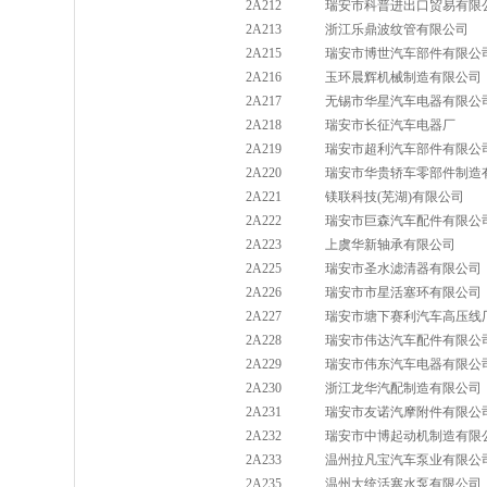
2A212
瑞安市科普进出口贸易有限
2A213
浙江乐鼎波纹管有限公司
2A215
瑞安市博世汽车部件有限公
2A216
玉环晨辉机械制造有限公司
2A217
无锡市华星汽车电器有限公
2A218
瑞安市长征汽车电器厂
2A219
瑞安市超利汽车部件有限公
2A220
瑞安市华贵轿车零部件制造
2A221
镁联科技(芜湖)有限公司
2A222
瑞安市巨森汽车配件有限公
2A223
上虞华新轴承有限公司
2A225
瑞安市圣水滤清器有限公司
2A226
瑞安市市星活塞环有限公司
2A227
瑞安市塘下赛利汽车高压线
2A228
瑞安市伟达汽车配件有限公
2A229
瑞安市伟东汽车电器有限公
2A230
浙江龙华汽配制造有限公司
2A231
瑞安市友诺汽摩附件有限公
2A232
瑞安市中博起动机制造有限
2A233
温州拉凡宝汽车泵业有限公
2A235
温州大统活塞水泵有限公司