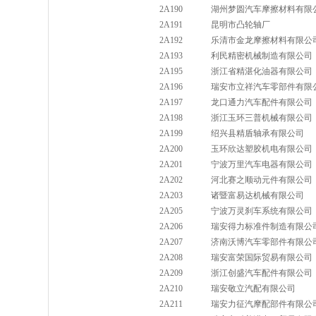
2A190
湖州梦圆汽车摩擦材料有限
2A191
昆明市凸轮轴厂
2A192
乐清市金龙摩擦材料有限公
2A193
利民精密机械制造有限公司
2A195
浙江省精湛化油器有限公司
2A196
瑞安市立祥汽车零部件有限
2A197
龙口通力汽车配件有限公司
2A198
浙江玉环三普机械有限公司
2A199
绍兴县精盾轴承有限公司
2A200
玉环欣达塑胶机电有限公司
2A201
宁波万里汽车电器有限公司
2A202
河北赛之顺动元件有限公司
2A203
诸暨富易达机械有限公司
2A205
宁波万灵刹车系统有限公司
2A206
瑞安得力标准件制造有限公
2A207
济南沃博汽车零部件有限公
2A208
瑞安富荣国际贸易有限公司
2A209
浙江创盛汽车配件有限公司
2A210
瑞安敬立汽配有限公司
2A211
瑞安力征汽摩配部件有限公