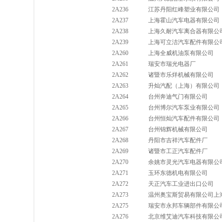
2A236
江苏丹阳红峰塑业有限公司
2A237
上海霍山汽车电器有限公司
2A238
上海久耐汽车离合器有限公
2A239
上海可立洁汽车配件有限公
2A260
上海全威机油泵有限公司
2A261
瑞安市瑞光电器厂
2A262
诸暨市乐烊机械有限公司
2A263
升灿汽配（上海）有限公司
2A264
台州奔迪气门有限公司
2A265
台州博尔汽车泵业有限公司
2A266
台州恒灿汽车配件有限公司
2A267
台州锦辉机械有限公司
2A268
丹阳市吉祥汽车配件厂
2A269
诸暨市工正汽车配件厂
2A270
余姚市灵光汽车电器有限公
2A271
玉环东德机电有限公司
2A272
天正汽车工业进出口公司
2A273
温州奥宝斯贸易有限公司上
2A275
瑞安市永邦车辆部件有限公
2A276
北京维艾迪汽车科技有限公