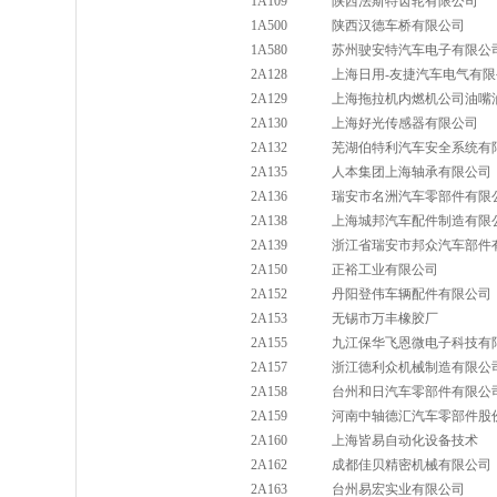
1A109
陕西法斯特齿轮有限公司
1A500
陕西汉德车桥有限公司
1A580
苏州驶安特汽车电子有限公
2A128
上海日用-友捷汽车电气有
2A129
上海拖拉机内燃机公司油嘴
2A130
上海好光传感器有限公司
2A132
芜湖伯特利汽车安全系统有
2A135
人本集团上海轴承有限公司
2A136
瑞安市名洲汽车零部件有限
2A138
上海城邦汽车配件制造有限
2A139
浙江省瑞安市邦众汽车部件
2A150
正裕工业有限公司
2A152
丹阳登伟车辆配件有限公司
2A153
无锡市万丰橡胶厂
2A155
九江保华飞恩微电子科技有
2A157
浙江德利众机械制造有限公
2A158
台州和日汽车零部件有限公
2A159
河南中轴德汇汽车零部件股
2A160
上海皆易自动化设备技术
2A162
成都佳贝精密机械有限公司
2A163
台州易宏实业有限公司