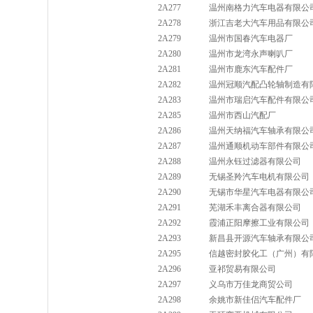
2A277
温州南格力汽车电器有限公
2A278
浙江吉老大汽车用品有限公
2A279
温州市国春汽车电器厂
2A280
温州市龙湾永声喇叭厂
2A281
温州市鹿东汽车配件厂
2A282
温州冠顺汽配凸轮轴制造有
2A283
温州市瑞启汽车配件有限公
2A285
温州市西山汽配厂
2A286
温州天纳福汽车轴承有限公
2A287
温州通顺机动车部件有限公
2A288
温州永钰过滤器有限公司
2A289
无锡圣羚汽车电机有限公司
2A290
无锡市华星汽车电器有限公
2A291
芜湖禾丰离合器有限公司
2A292
霞浦正阳摩擦工业有限公司
2A293
新昌县开源汽车轴承有限公
2A295
信越密封胶化工（广州）有
2A296
亚祁贸易有限公司
2A297
义乌市万佳龙商贸公司
2A298
余姚市新佳侣汽车配件厂