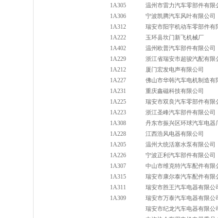
1A305
温州市雷力汽车零部件有限
1A306
宁波凯腾汽车风叶有限公司
1A312
瑞安市阳宇机动车零部件有
1A222
玉环县坎门新飞机械厂
1A402
温州欧普汽车部件有限公司
1A229
浙江省瑞安市超骏汽配有限
1A212
厦门宏发电声有限公司
1A227
佛山市华韩汽车电机制造有
1A231
重庆鑫磁科技有限公司
1A225
瑞安市双良汽车零部件有限
1A223
浙江圣峰汽车部件有限公司
1A308
丹东市振兴区环球汽车电器
1A228
江西浩风电器有限公司
1A205
温州大统活塞水泵有限公司
1A226
宁波正利汽车部件有限公司
1A307
中山市维克特汽车配件有限
1A315
瑞安市康尔泰汽车配件有限
1A311
瑞安市胜王汽车电器有限公
1A309
瑞安市万泰汽车电器有限公
瑞安市纪龙汽车电器有限公