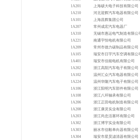
1A201
上海硕大电子科技有限公司
1A210
河北迎辉汽车电器有限公司
1A101
上海昌辉集团公司
1A207
常州成宏汽车电器厂
1A310
无锡市惠运电气制造有限公
1A221
南通宇恒电机有限公司
1A209
常州市德力碳制品有限公司
1A105
瑞安市日宇汽车空调有限公
1A401
瑞安市佳能电机有限公司
1A202
浙江高阳汽车电子有限公司
1A102
温州汇众汽车电器有限公司
1A224
温州华隆汽车电子有限公司
1A106
浙江阳明汽车部件有限公司
1A108
浙江八环轴承有限公司
1A206
浙江正田电机制造有限公司
1A208
浙江康灵实业有限公司
1A203
浙江尚忠活塞环有限公司
1A302
浙江博宇实业有限公司
1A303
丽水市信毅单向器有限公司
1A304
瑞安市星昊滤清器有限公司