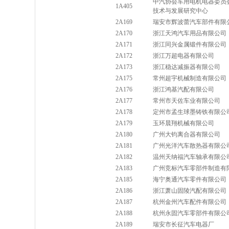
中汽协会车用电机电器委员会
1A405
技术与发展研究中心
2A169
瑞安市辉波蕾汽车部件有限
2A170
浙江天鸿汽车用品有限公司
2A171
浙江同兴金属锻件有限公司
2A172
浙江万超电器有限公司
2A173
浙江稳达减振器有限公司
2A175
常州超宇机械制造有限公司
2A176
浙江鸿基汽配有限公司
2A177
常州市天佐车业有限公司
2A178
定州市孟生球墨铸铁有限公
2A179
玉环晨翔机械有限公司
2A180
广州大钧离合器有限公司
2A181
广州光洋汽车散热器有限公
2A182
温州天纳福汽车轴承有限公
2A183
广州竞标汽车零部件制造有
2A185
海宁奥通汽车零件有限公司
2A186
浙江萧山固陵汽配有限公司
2A187
杭州金州汽车配件有限公司
2A188
杭州永固汽车零部件有限公
2A189
瑞安市长征汽车电器厂