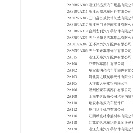
2A308/2A309
浙江鸿盛原汽车用品有限公
2A310/2A311
浙江蓝威汽车附件有限公司
2A302/2A303
三门县富威胶带制造有限公
2A316/2A317
浙江三门县佳南实业有限公
2A318/2A319
台州宏利汽车零部件有限公
2A320/2A321
天台县华龙汽车用品有限公
2A301/2A307
玉环津力汽车配件有限公司
2A305/2A306
天台宝来车用饰品有限公司
2A315
浙江天盛汽车配件有限公司
2A100
亚普汽车部件有限公司
2A102
瑞安市明亮汽车零部件有限
2A103
河北赛之顺制动元件有限公
2A105
天津市天宇胶管有限公司
2A106
温州松豪车辆部件有限公司
2A108
上海申达股份公司汽车内饰
2A110
瑞安市雄振汽车配件厂
2A112
厦门华亚机电有限公司
2A116
江阴希克林摩擦材料有限公
2A118
江苏旷达汽车织物集团股份
2A120
浙江安康汽车零部件有限公