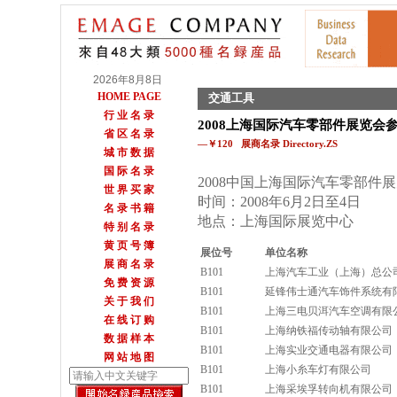
2026年8月8日
HOME PAGE
交通工具
行 业 名 录
2008上海国际汽车零部件展览会
省 区 名 录
—￥120 展商名录 Directory.ZS
城 市 数 据
国 际 名 录
2008中国上海国际汽车零部件
世 界 买 家
时间：2008年6月2日至4日
名 录 书 籍
地点：上海国际展览中心
特 别 名 录
黄 页 号 簿
展位号
单位名称
展 商 名 录
B101
上海汽车工业（上海）总公
免 费 资 源
B101
延锋伟士通汽车饰件系统有
关 于 我 们
B101
上海三电贝洱汽车空调有限
在 线 订 购
B101
上海纳铁福传动轴有限公司
数 据 样 本
B101
上海实业交通电器有限公司
网 站 地 图
B101
上海小糸车灯有限公司
B101
上海采埃孚转向机有限公司