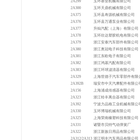
2A299
玉环赛亚机械有限公司
2A300
玉环天鼎机械有限公司
2A375
玉环县寿源机械有限公司
2A376
玉环县万通泵业有限公司
2A377
升灿汽配（上海）有限公司
2A378
玉环欣达塑胶机电有限公司
2A379
浙江安泰汽车部件有限公司
2A380
浙江奥冠电子科技有限公司
2A381
浙江东欧电子有限公司
2A382
浙江鸿基汽配有限公司
2A383
浙江环球滤清器有限公司
2A329
上海世德子汽车零部件有限
2A392B
瑞安市中天汽摩配件有限公
2A156
上海浦成传感器有限公司
2A323
浙江铃丰离合器有限公司
2A392
宁波力品格工业机械有限公
2A330
玉环博瑞机械有限公司
2A325
上海荣南橡塑科技有限公司
2A331
诸暨市贝特气动弹簧厂
2A322
浙江新族日用品有限公司
2A312/2A313
浙江明丰汽车用品有限公司