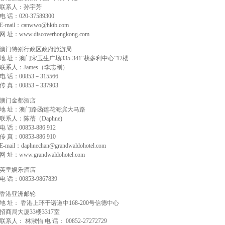
联系人：孙宇芳
电 话：020-37589300
E-mail：canwwo@hktb.com
网 址：www.discoverhongkong.com
澳门特别行政区政府旅游局
地 址：澳门宋玉生广场335-341“获多利中心”12楼
联系人：James（李志刚）
电 话：00853－315566
传 真：00853－337903
澳门金都酒店
地 址：澳门路函莲花海滨大马路
联系人：陈蓓（Daphne)
电 话：00853-886 912
传 真：00853-886 910
E-mail：daphnechan@grandwaldohotel.com
网 址：www.grandwaldohotel.com
英皇娱乐酒店
电 话：00853-9867839
香港亚洲邮轮
地 址： 香港上环干诺道中168-200号信德中心
招商局大厦33楼3317室
联系人： 林淑怡 电 话： 00852-27272729