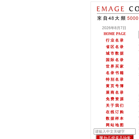
2026年8月7日
HOME PAGE
行 业 名 录
省 区 名 录
城 市 数 据
国 际 名 录
世 界 买 家
名 录 书 籍
特 别 名 录
黄 页 号 簿
展 商 名 录
免 费 资 源
关 于 我 们
在 线 订 购
数 据 样 本
网 站 地 图