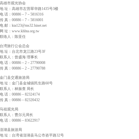
高雄市观光协会
地 址：高雄市左营翠华路1435号3楼
电 话：00886－7－5816316
传 真：00886－7－5816001
电 邮：kta123@ms32.hinet.net
网 址：www.khhta.org.tw
联络人：陈亚任
台湾旅行公会总会
地 址：台北市龙江路23号3F
联系人：曾盛海 理事长
电 话：00886－2－27790008
传 真：00886－2－27790788
金门县交通旅游局
地 址：金门县金城镇民生路60号
联系人：林振查 局长
电 话：00886－82324174
传 真：00886－82320432
马祖观光局
联系人：曹尔元局长
电 话：00886－83622917
澎湖县旅游局
地 址：台湾省澎湖县马公市咨平路32号