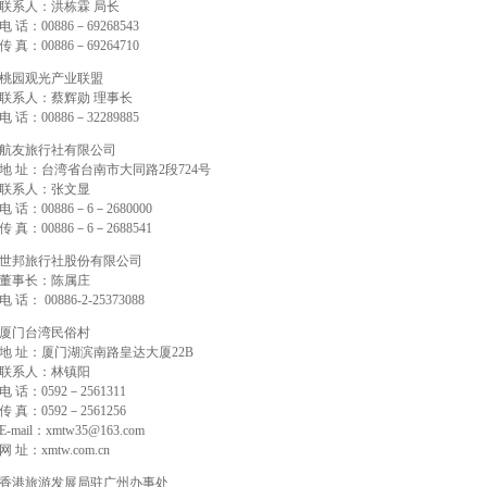
联系人：洪栋霖 局长
电 话：00886－69268543
传 真：00886－69264710
桃园观光产业联盟
联系人：蔡辉勋 理事长
电 话：00886－32289885
航友旅行社有限公司
地 址：台湾省台南市大同路2段724号
联系人：张文显
电 话：00886－6－2680000
传 真：00886－6－2688541
世邦旅行社股份有限公司
董事长：陈属庄
电 话： 00886-2-25373088
厦门台湾民俗村
地 址：厦门湖滨南路皇达大厦22B
联系人：林镇阳
电 话：0592－2561311
传 真：0592－2561256
E-mail：xmtw35@163.com
网 址：xmtw.com.cn
香港旅游发展局驻广州办事处