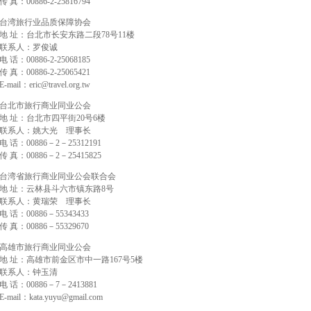
传 真：00886-2-25816794
台湾旅行业品质保障协会
地 址：台北市长安东路二段78号11楼
联系人：罗俊诚
电 话：00886-2-25068185
传 真：00886-2-25065421
E-mail：eric@travel.org.tw
台北市旅行商业同业公会
地 址：台北市四平街20号6楼
联系人：姚大光 理事长
电 话：00886－2－25312191
传 真：00886－2－25415825
台湾省旅行商业同业公会联合会
地 址：云林县斗六市镇东路8号
联系人：黄瑞荣 理事长
电 话：00886－55343433
传 真：00886－55329670
高雄市旅行商业同业公会
地 址：高雄市前金区市中一路167号5楼
联系人：钟玉清
电 话：00886－7－2413881
E-mail：kata.yuyu@gmail.com