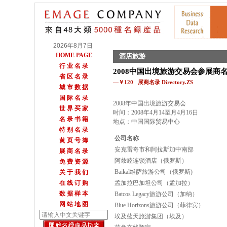
2026年8月7日
HOME PAGE
酒店旅游
行 业 名 录
2008中国出境旅游交易会参展商
省 区 名 录
—￥120 展商名录 Directory.ZS
城 市 数 据
国 际 名 录
2008年中国出境旅游交易会
世 界 买 家
时间：2008年4月14至月4月16日
名 录 书 籍
地点：中国国际贸易中心
特 别 名 录
公司名称
黄 页 号 簿
安克雷奇市和阿拉斯加中南部
展 商 名 录
阿兹睦连锁酒店（俄罗斯）
免 费 资 源
Baikal维萨旅游公司（俄罗斯)
关 于 我 们
在 线 订 购
孟加拉巴加坦公司（孟加拉）
数 据 样 本
Batcos Legacy旅游公司（加纳）
网 站 地 图
Blue Horizons旅游公司（菲律宾）
埃及蓝天旅游集团（埃及）