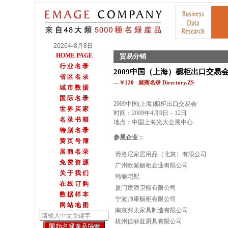
2026年8月8日
HOME PAGE
贸易分销
行 业 名 录
2009中国（上海）橱柜出口交易
省 区 名 录
—￥120 展商名录 Directory.ZS
城 市 数 据
国 际 名 录
2009中国(上海)橱柜出口交易会
世 界 买 家
时间：2009年4月9日－12日
名 录 书 籍
地点：中国上海光大会展中心
特 别 名 录
参展企业：
黄 页 号 簿
展 商 名 录
博洛尼家居用品（北京）有限公司
免 费 资 源
广州欧派橱柜企业有限公司
关 于 我 们
韩丽宅配
在 线 订 购
厦门建潘卫橱有限公司
数 据 样 本
宁波帅康橱柜有限公司
网 站 地 图
南京邦太家具制造有限公司
杭州佳菲亚厨具有限公司