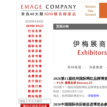
2026年8月8日
HOME PAGE
贸易分销
行 业 名 录
省 区 名 录
城 市 数 据
国 际 名 录
世 界 买 家
名 录 书 籍
特 别 名 录
黄 页 号 簿
展 商 名 录
免 费 资 源
2026第11届杭州国际网红品牌
关 于 我 们
—￥120 展商名录 Directory.ZS
在 线 订 购
2026第十一届杭州国际网红品牌博览会暨
数 据 样 本
时间：2026年6月9-11日
地点：杭州国际博览中心
详细资料
网 站 地 图
2026中国国际供应链促进博览会