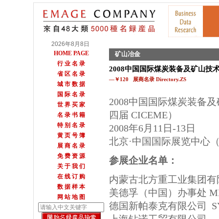
2026年8月8日
HOME PAGE
矿山冶金
行 业 名 录
2008中国国际煤炭装备及矿山技
省 区 名 录
—￥120 展商名录 Directory.ZS
城 市 数 据
国 际 名 录
2008中国国际煤炭装备
世 界 买 家
四届 CICEME）
名 录 书 籍
特 别 名 录
2008年6月11日-13日
黄 页 号 簿
北京·中国国际展览中心
展 商 名 录
免 费 资 源
参展企业名单：
关 于 我 们
在 线 订 购
内蒙古北方重工业集团有
数 据 样 本
美德孚（中国）办事处 META
网 站 地 图
德国新帕泰克有限公司 SYM