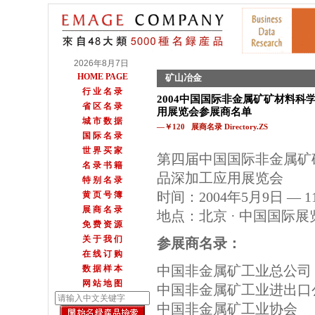
2026年8月7日
HOME PAGE
矿山冶金
行 业 名 录
2004中国国际非金属矿矿材料科
省 区 名 录
用展览会参展商名单
城 市 数 据
—￥120 展商名录 Directory.ZS
国 际 名 录
世 界 买 家
第四届中国国际非金属矿
名 录 书 籍
品深加工应用展览会
特 别 名 录
时间：2004年5月9日 — 1
黄 页 号 簿
展 商 名 录
地点：北京 · 中国国际
免 费 资 源
关 于 我 们
参展商名录：
在 线 订 购
中国非金属矿工业总公司
数 据 样 本
网 站 地 图
中国非金属矿工业进出口
中国非金属矿工业协会