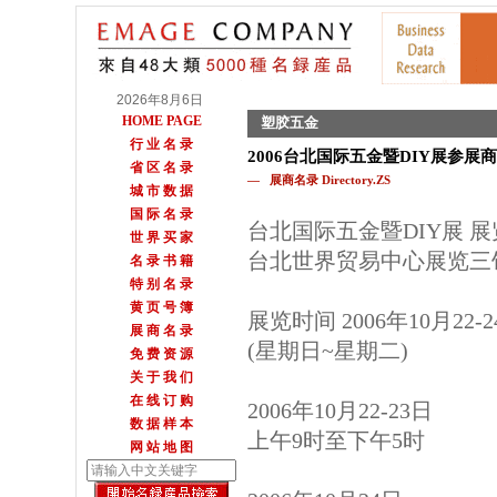
2026年8月6日
HOME PAGE
塑胶五金
行 业 名 录
2006台北国际五金暨DIY展参展
省 区 名 录
— 展商名录 Directory.ZS
城 市 数 据
国 际 名 录
台北国际五金暨DIY展 
世 界 买 家
台北世界贸易中心展览三
名 录 书 籍
特 别 名 录
黄 页 号 簿
展览时间 2006年10月22-
展 商 名 录
(星期日~星期二)
免 费 资 源
关 于 我 们
在 线 订 购
2006年10月22-23日
数 据 样 本
上午9时至下午5时
网 站 地 图