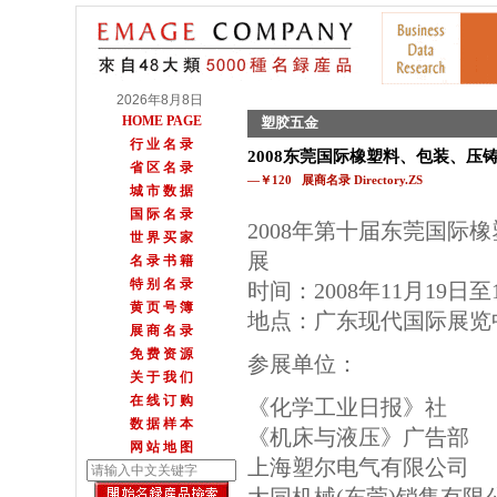
2026年8月8日
HOME PAGE
塑胶五金
行 业 名 录
2008东莞国际橡塑料、包装、压
省 区 名 录
—￥120 展商名录 Directory.ZS
城 市 数 据
国 际 名 录
2008年第十届东莞国际
世 界 买 家
展
名 录 书 籍
特 别 名 录
时间：2008年11月19日至
黄 页 号 簿
地点：广东现代国际展览中
展 商 名 录
免 费 资 源
参展单位：
关 于 我 们
在 线 订 购
《化学工业日报》社
数 据 样 本
《机床与液压》广告部
网 站 地 图
上海塑尔电气有限公司