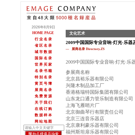
2026年8月9日
HOME PAGE
文化艺术
行 业 名 录
2009中国国际专业音响·灯光·乐
省 区 名 录
— 展商名录 Directory.ZS
城 市 数 据
国 际 名 录
2009中国国际专业音响·灯光·
世 界 买 家
名 录 书 籍
参展商名称
特 别 名 录
北京昌裕乐器有限公司
黄 页 号 簿
兴隆木制品加工厂
展 商 名 录
香港格瑞特国际集团有限公司
免 费 资 源
山东龙口通力管乐制造有限公司
关 于 我 们
上海飞雁哨片厂
在 线 订 购
北京御曲琴行有限责任公司
数 据 样 本
北京三连音乐器店
网 站 地 图
北京康利豪乐器有限公司
福州斯坦扉乐器有限公司