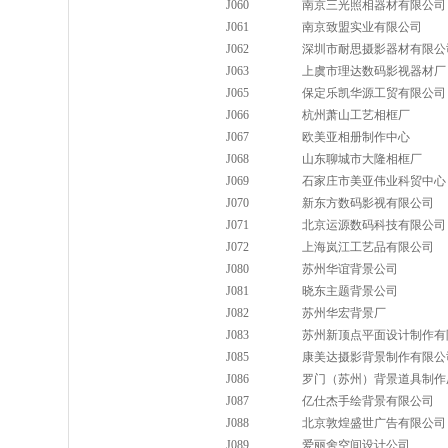
J060
南京三光照相器材有限公司
J061
南京致盟实业有限公司
J062
深圳市耐思摄影器材有限公
J063
上虞市理达数码影视器材厂
J065
保定乐凯华源工贸有限公司
J066
杭州萧山工艺相框厂
J067
欧美亚相册制作中心
J068
山东聊城市大隆相框厂
J069
石家庄市美亚伟业科贸中心
J070
新东方数码影视有限公司
J071
北京运源数码科技有限公司
J072
上海岚江工艺品有限公司
J080
苏州华谊背景公司
J081
晓东主题背景公司
J082
苏州华宏背景厂
J083
苏州新顶点平面设计制作有
J085
康美达摄影背景制作有限公
J086
罗门（苏州）背景道具制作
J087
亿仕杰手绘背景有限公司
J088
北京敦煌盛世广告有限公司
J089
爱丽舍空间设计公司