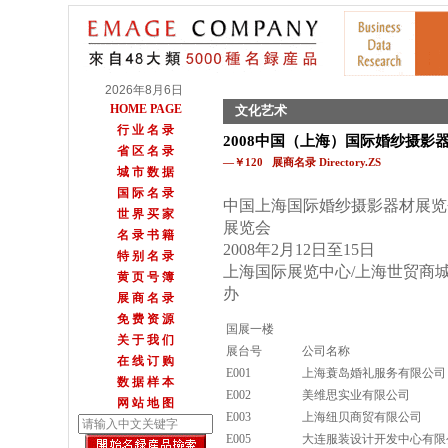
2026年8月6日
HOME PAGE
文化艺术
行 业 名 录
2008中国（上海）国际婚纱摄影
省 区 名 录
—￥120 展商名录 Directory.ZS
城 市 数 据
国 际 名 录
中国上海国际婚纱摄影器材展览
世 界 买 家
展览会
名 录 书 籍
2008年2月12日至15日
特 别 名 录
上海国际展览中心/上海世贸商城
黄 页 号 簿
办
展 商 名 录
免 费 资 源
国展一楼
关 于 我 们
展台号
公司名称
在 线 订 购
E001
上海蓑岛婚礼服务有限公司
数 据 样 本
E002
美维思实业有限公司
网 站 地 图
E003
上海纽贝商贸有限公司
E005
大连服装设计开发中心有限