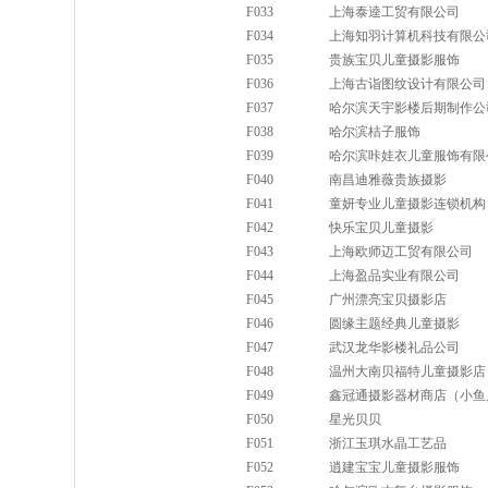
F033
上海泰逵工贸有限公司
F034
上海知羽计算机科技有限公
F035
贵族宝贝儿童摄影服饰
F036
上海古诣图纹设计有限公司
F037
哈尔滨天宇影楼后期制作公
F038
哈尔滨桔子服饰
F039
哈尔滨咔娃衣儿童服饰有限
F040
南昌迪雅薇贵族摄影
F041
童妍专业儿童摄影连锁机构
F042
快乐宝贝儿童摄影
F043
上海欧师迈工贸有限公司
F044
上海盈品实业有限公司
F045
广州漂亮宝贝摄影店
F046
圆缘主题经典儿童摄影
F047
武汉龙华影楼礼品公司
F048
温州大南贝福特儿童摄影店
F049
鑫冠通摄影器材商店（小鱼
F050
星光贝贝
F051
浙江玉琪水晶工艺品
F052
逍建宝宝儿童摄影服饰