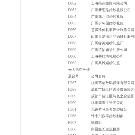
D052
上海绝色摄影有限公司
D053
广州新思路婚纱礼服公司
D054
广州花之韵婚纱礼服
D055
广州伊甸园婚纱礼服
D056
意识延伸礼服设计制作公司
D057
山东青岛海之韵婚纱礼服有
D058
广州缘美婚纱礼服厂
D059
广州诗怡婚纱礼服公司
D060
上海香桂坊礼服公司
D062
广州典雅婚纱礼服
光大西馆三楼
展台号
公司名称
H037
杭州艺创数码影像有限公司
H038
成都市锦江区古摄影婚纱艺
H039
成都市锦江区纯色之恋摄影
H050
杭州简壹手绘画公司
H051
无锡罗马经典婚纱摄影
H056
韩小川数字婚纱影象
H057
帆摄影
H058
阿雷船长主流摄影