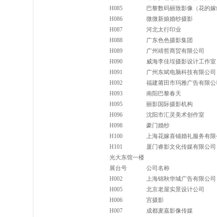
H085
巴黎数码丽致影像（花的嫁
H086
微微新娘婚纱摄影
H087
河北太行印业
H088
广东色色摄影集团
H089
广州靖哲商贸有限公司
H090
威海李佳埕摄影设计工作室
H091
广州东斌电脑科技有限公司
H092
福建莆田市玛雅广告有限公
H093
南阳巴黎春天
H095
丽影国际摄影机构
H096
沈阳市汇灵美术创作室
H098
豪门婚纱
H100
上海花嫁喜铺婚礼服务有限
H101
厦门睿影文化传媒有限公司
光大东馆一楼
展台号
公司名称
H002
上海锦秋华城广告有限公司
H005
北京老屋实景设计公司
H006
宫摄影
H007
成都麦嘉影像传媒