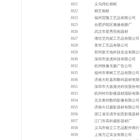
J021
义乌伟红相框
J022
精艺相框
J023
福州贸隆工艺品有限公司
J025
合肥庐阳区雅缘相册厂
J026
武汉市星秀照相器材
J027
潍坊艾尚妮工艺品有限公司
J028
美华工艺品有限公司
J029
郑州新天地科技实业有限公
J030
深圳市派虎科技有限公司
J032
杭州映像无极广告公司
J035
福州市聿树工艺品有限公司
J036
济南大旺嘉和数码器材有限
J051
深圳市大族激光科技股份有
J053
杭州科印影楼器材国际有限
J054
北京奥特数码影像有限公司
J055
济南今日摄影器材有限公司
J056
浙江省乐清市创意影视器材
J057
江门市高科摄影器材厂
J058
义乌市铭立工艺品配件商行
J059
上海万辽实业有限公司