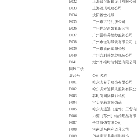
E032
上海帮谊服饰设计有限公司
E033
上海雅琪礼服公司
E034
沈阳雅士礼服
E035
广州市古特礼服公司
E036
广州世纪新娘礼服公司
E037
广州吾特异婚纱服饰公司
E038
广州市傲彩服装有限公司（
E039
广州市新丽富华婚纱
E040
广州喜利莱婚纱晚装公司
E041
潮州华禧时装制造有限公司
国展二楼
展台号
公司名称
F001
哈尔滨希子服饰有限公司
F002
哈尔滨米迪贝儿服饰有限公
F003
韩时尚国际摄影机构
F004
宝贝萝莉童装饰品
F005
哈尔滨逍遥（服饰）工贸有
F006
力源（苏州）结婚用品有限
F007
全红服饰有限公司
F008
河南以马内利道具公司
F009
俏趣宝宝儿童摄影服饰