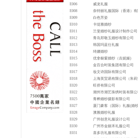
E006
威龙礼服
E008
奈特丽礼服国际（香港）有
E009
白色芳姿
E010
卡缇雅婚纱
E011
兰斐婚纱礼服设计制作公司
E012
青岛郑敬玉婚纱有限公司
E013
韩国玛蓝仕礼服
E014
绮娜婚纱
E015
优拿橱窗婚纱（吉妮娅)
E016
金百合时装集团有限公司
E017
妆文诗国际有限公司
E018
上海英贸易有限公司（朱莉
E020
旺侨有限公司
E022
潮州市潮艺珠绣时装有限公
E025
青桦婚纱摄影有限公司
E027
厦门豪客（国际）礼服(婚
E028
澳雅婚纱礼服
E029
广州创意礼服设计公司
E030
广州市金丽禾礼服公司
E031
喜多坊礼服有限公司