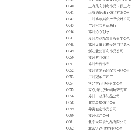
C040
上海凡高创意饰品（原上海
C041
上海德悦珠宝饰品有限公司
C042
广州荟萃婚庆产品设计公司
C043
广州祝君喜贸易行
C046
苏州沁心彩妆
C047
苏州力源结婚百货有限公司
C048
苏州纵恒影楼专研用品总公
C049
浙江爱的百利饰品公司
C050
苏州罗门饰品
C051
苏州华昌饰品
C052
苏州茵梦婚纱配套用品公司
C053
广州冠华工艺厂
C054
河北太行印业有限公司
C055
零点婚礼服饰帽饰研究室
C056
苏州一起秀礼品公司
C058
北京星星饰品公司
C059
异类假发饰品公司
C060
苏州优尔公司
C061
北京大洋发制品有限公司
C062
北京泛达假发制品公司