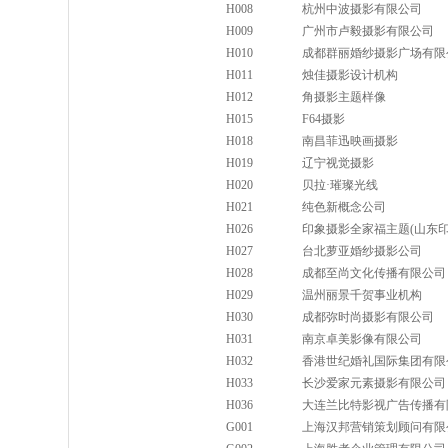
H008
杭州中波摄影有限公司
H009
广州市卢毅摄影有限公司
H010
成都群丽婚纱摄影广场有限
H011
烛佳摄影设计机构
H012
角摄影主题样像
H015
F64摄影
H018
南昌菲迅映画摄影
H019
辽宁视觉摄影
H020
贝拉·璀璨光线
H021
纯色新概念公司
H026
印象摄影全家福主题(山东印
H027
台北萝亚婚纱摄影公司
H028
成都至尚文化传播有限公司
H029
温州丽景千贺事业机构
H030
成都弥时尚摄影有限公司
H031
南京卓美影像有限公司
H032
香港世纪婚礼国际集团有限
H033
长沙爱家元素摄影有限公司
H036
大连兰比特影视广告传播有
G001
上海汉邦营销策划顾问有限