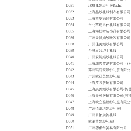
D031
瑞琪儿婚纱礼服Rachel
D032
上海品纱礼服制衣有限公司
D033
上海茜曼婚纱有限公司
D034
台北芊翔男仕礼服有限公司
D035
上海梅桂时装饰品有限公司
D036
广州天祥婚纱晚装有限公司
D038
广州佳美婚纱有限公司
D039
台湾泰领绅士礼服
D040
广州安妮婚纱礼服公司
D041
上海璐秀贸易有限公司（丽
D042
苏州玛丽安婚纱礼服有限公
D043
广州欧亚美婚纱礼服
D044
上海罗裳服饰有限公司
D045
上海惠莞婚纱有限公司(扬普
D046
上海曼可服饰有限公司(贝可
D047
上海欧立雅婚纱礼服有限公
D048
广州情缘坊婚纱礼服厂
D049
广州香怡旗袍礼服
D050
欧泊蕾婚纱礼服厂
D051
广州恋佰年贸易有限公司