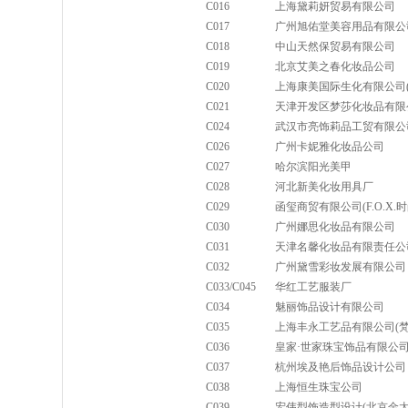
C016
上海黛莉妍贸易有限公司
C017
广州旭佑堂美容用品有限公
C018
中山天然保贸易有限公司
C019
北京艾美之春化妆品公司
C020
上海康美国际生化有限公司(
C021
天津开发区梦莎化妆品有限
C024
武汉市亮饰莉品工贸有限公
C026
广州卡妮雅化妆品公司
C027
哈尔滨阳光美甲
C028
河北新美化妆用具厂
C029
函玺商贸有限公司(F.O.X.
C030
广州娜思化妆品有限公司
C031
天津名馨化妆品有限责任公
C032
广州黛雪彩妆发展有限公司
C033/C045
华红工艺服装厂
C034
魅丽饰品设计有限公司
C035
上海丰永工艺品有限公司(梵
C036
皇家·世家珠宝饰品有限公
C037
杭州埃及艳后饰品设计公司
C038
上海恒生珠宝公司
C039
宏伟型饰造型设计(北京金太