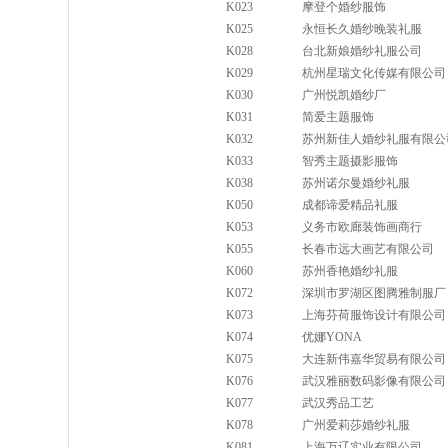
K023
摩登个婚纱服饰
K025
永恒长久婚纱晚装礼服
K028
台北新娘婚纱礼服公司
K029
杭州星瑞文化传媒有限公司
K030
广州悦凯婚纱厂
K031
简爱主题服饰
K032
苏州新佳人婚纱礼服有限公
K033
智秀主题摄影服饰
K038
苏州诺尔曼婚纱礼服
K050
成都谛爱精品礼服
K053
义务市欧廊装饰画商行
K055
长春市远大画艺有限公司
K060
苏州香艳婚纱礼服
K072
深圳市罗湖区图腾雅制服厂
K073
上海芬荷服饰设计有限公司
K074
优娜YONA
K075
大连新伟嘉华贸易有限公司
K076
武汉雅丽数码影像有限公司
K077
武汉秀品工艺
K078
广州爱莉莎婚纱礼服
K081
上海万辽实业有限公司