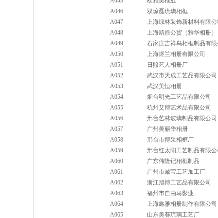
A043
欧雅美框业
A046
双琼磊琉璃相框
A047
上海绿林装饰新材料有限公
A048
上海斯禄公贸（雅华相册）
A049
石家庄吉祥鸟相框制品有限
A050
上海煜兰相册有限公司
A051
日照艺人相册厂
A052
武汉市天成工艺品有限公司
A053
武汉美恒相册
A054
烟台明光工艺品有限公司
A055
杭州艾博艺术品有限公司
A056
邢台艺林玻璃制品有限公司
A057
广州美丽华相册
A058
邢台市博采相框厂
A059
邢台红太阳工艺制品有限公
A060
广东伟隆记相框制品
A061
广州市诚宝工艺加工厂
A062
浙江旭博工艺品有限公司
A063
福州市自由马影业
A064
上海鑫雅相册制作有限公司
A065
山东奥赛琉璃工艺厂