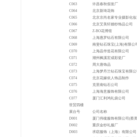
C063
许昌春秋假发厂
C064
北京新琦花饰
C065
北京京尚名家专业摄影化妆
C066
北京艾美轩婚纱饰品公司
C067
Z-BO花博馆
C068
上海惠罗钻石有限公司
C069
南斐钻石珠宝(上海)有限公
C070
上海晶华造花有限公司
C071
潮州枫溪宏成彩瓷厂
C072
周大唐饰品
C073
上海梦丹兰钻石珠宝有限公
C074
北京花嫁依人饰品制作
C075
克里南钻石公司
C076
上海海意服饰有限公司
C077
厦门汇利鸿礼袋公司
世贸四楼
展台号
公司名称
D001
厦门伟栊服饰有限公司(蔡美
D002
重庆金纱礼服厂
D003
求窈服饰（上海）有限公司