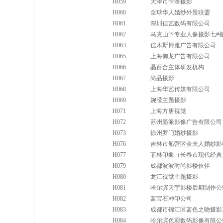
H059
天津市卡洛摄影
H060
全球华人婚纱外景联盟
H061
深圳佳艺数码有限公司
H062
马克山下专业人像摄影七#
H063
佳木斯博雅广告有限公司
H065
上海御龙广告有限公司
H066
晶百合主体研发机构
H067
尚品摄影
H068
上海华艺传媒有限公司
H069
婉滢主题摄影
H071
上海方唐视觉
H072
苏州墨派影像广告有限公司
H073
徐州罗门婚纱摄影
H076
吉林市船营区金夫人婚纱影
H077
菲林印象（长春市现代经典
H079
成都波波时尚影楼伙伴
H080
龙江视觉主题摄影
H081
哈尔滨天宇影楼后期制作公
H082
蓝宝石冲印公司
H083
成都市锦江区蓝色之吻摄影
H084
哈尔滨色彩数码影像有限公