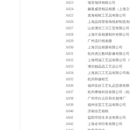
A023
瑞安瑞祥相框公司
A024
赫曼威登精品相册（上海立
A025
嵩海相框工艺品有限公司
A026
上海晶得荣装饰线材制造有
A027
山东潍坊三川工贸有限公司
A028
上海仟辰相册制作有限公司
A029
广州流行线相册
A030
上海贝拉相册有限公司
A031
杭州虎丘数码影像有限公司
A032
上海明涵工艺品有限公司（
A033
潍坊靓晶晶工艺品公司
A034
上海岚江工艺品有限公司南
A035
杭州和缘框艺
A036
福州友好工艺礼品贸易有限
A037
杭州摩格科技有限公司（杭
A038
广州市白云区和生相簿厂
A039
福州佳贸工艺品有限公司
A040
济南佳艺相框
A041
益阳市恒生木业有限公司
A042
上海名华印务有限公司