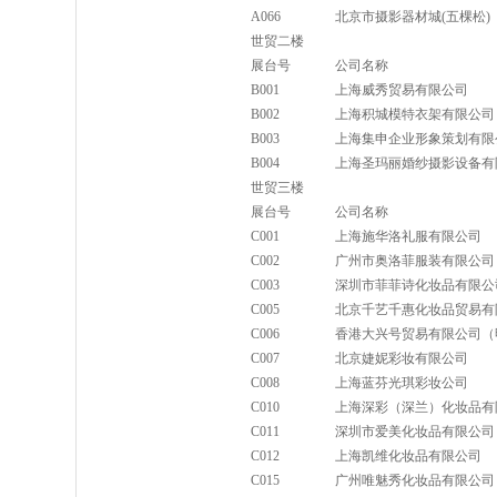
A066
北京市摄影器材城(五棵松)
世贸二楼
展台号
公司名称
B001
上海威秀贸易有限公司
B002
上海积城模特衣架有限公司
B003
上海集申企业形象策划有限
B004
上海圣玛丽婚纱摄影设备有
世贸三楼
展台号
公司名称
C001
上海施华洛礼服有限公司
C002
广州市奥洛菲服装有限公司
C003
深圳市菲菲诗化妆品有限公
C005
北京千艺千惠化妆品贸易有
C006
香港大兴号贸易有限公司（
C007
北京婕妮彩妆有限公司
C008
上海蓝芬光琪彩妆公司
C010
上海深彩（深兰）化妆品有
C011
深圳市爱美化妆品有限公司
C012
上海凯维化妆品有限公司
C015
广州唯魅秀化妆品有限公司