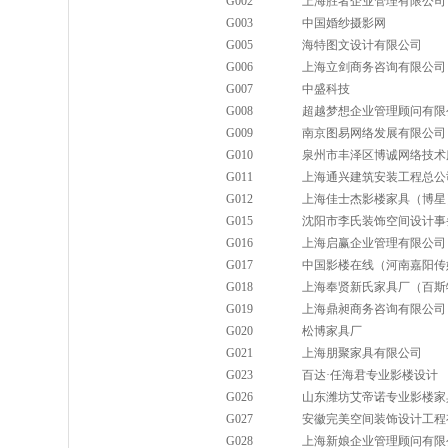
G002
上海胜者企业管理有限公司
G003
中国婚纱摄影网
G005
海特图文设计有限公司
G006
上海立剑商务咨询有限公司
G007
中盛科技
G008
超越梦想企业管理顾问有限
G009
南京图易网络发展有限公司
G010
泉州市丰泽区博诚网络技术
G011
上海通兴建筑安装工程总公
G012
上海佳士杰影楼家具（博星
G015
沈阳市李氏装饰空间设计事
G016
上海启赢企业管理有限公司
G017
中国影楼在线（河南嘉阳传
G018
上海奉贤新氏家具厂（百斯
G019
上海鼎昶商务咨询有限公司
G020
松博家具厂
G021
上海朋聚家具有限公司
G023
百达·任海君专业影楼设计
G026
山东潍坊艾帝诺专业影楼家
G027
安徽完美空间装饰设计工程
G028
上海新娘企业管理顾问有限