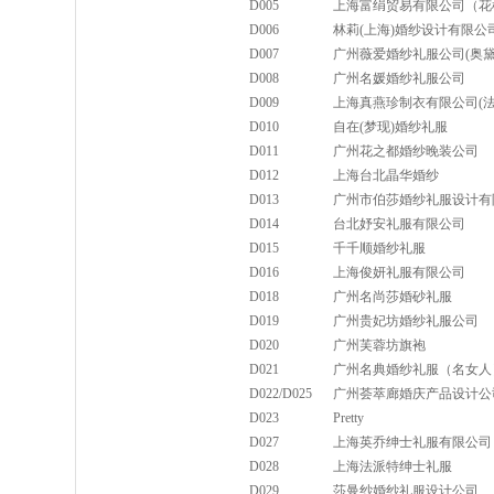
D005
上海富绢贸易有限公司（花
D006
林莉(上海)婚纱设计有限公
D007
广州薇爱婚纱礼服公司(奥黛
D008
广州名媛婚纱礼服公司
D009
上海真燕珍制衣有限公司(法
D010
自在(梦现)婚纱礼服
D011
广州花之都婚纱晚装公司
D012
上海台北晶华婚纱
D013
广州市伯莎婚纱礼服设计有
D014
台北妤安礼服有限公司
D015
千千顺婚纱礼服
D016
上海俊妍礼服有限公司
D018
广州名尚莎婚砂礼服
D019
广州贵妃坊婚纱礼服公司
D020
广州芙蓉坊旗袍
D021
广州名典婚纱礼服（名女人
D022/D025
广州荟萃廊婚庆产品设计公司
D023
Pretty
D027
上海英乔绅士礼服有限公司
D028
上海法派特绅士礼服
D029
莎曼纱婚纱礼服设计公司