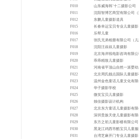
F010
山东威海韩’十二摄影公司
F011
沈阳智博艺商贸有限公司（
F012
东鹏儿童摄影道具
F015
长春幸运宝贝专业儿童摄影
F016
乐帮儿童
F017
张氏兄弟相册有限公司（儿
F018
沈阳汪叔叔儿童摄影
F019
北京海岸线电影咨询有限公
F020
乖乖精致儿童摄影
F021
河南省平顶山自然一派婴幼
F022
北京周氏靓点国际儿童摄影
F023
温州金色童话儿童文化有限
F024
华子摄影学校
F025
微笑宝贝儿童摄影
F026
烛佳摄影设计机构
F027
北京东方童话儿童摄影有限
F028
深圳贵族天使儿童摄影有限
F029
东方之初儿童影楼有限公司
F030
黑龙江鸡西市酷宝贝儿童服
F031
台湾芝麻开门专业儿童摄影