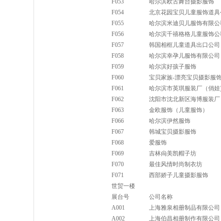
F053
哈尔滨欧古舞台摄影服饰
F054
北京花园宝贝儿童服饰道具
F055
哈尔滨米迪贝儿服饰有限公
F056
哈尔滨千禧格格儿童服饰公
F057
韩国相框儿童道具出口公司
F058
哈尔滨幸孕儿服饰有限公司
F059
哈尔滨好孩子服饰
F060
宝贝家族-漂亮宝贝摄影服
F061
哈尔滨市英琪服装厂（俏娃
F062
沈阳市沈北新区海博服装厂
F063
金欧服饰（儿童服饰）
F066
哈尔滨伊然服饰
F067
韩城宝贝摄影服饰
F068
爱服饰
F069
吉林尙美凯帽子坊
F070
最佳风情时尚制衣坊
F071
西部娇子儿童摄影服饰
世贸一楼
展台号
公司名称
A001
上海雅泉相册制品有限公司
A002
上海伯昌相册制作有限公司