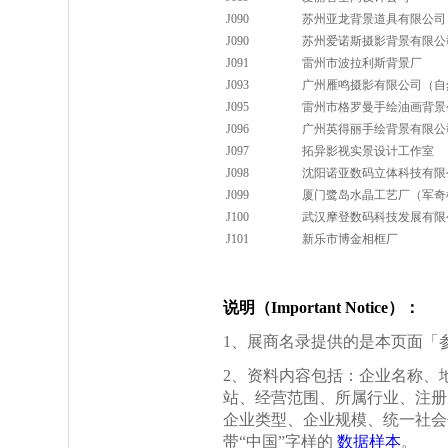
J090
苏州亚龙背景道具有限公司
J090
苏州爱诺斯摄影背景有限公
J091
雷州市波拉利斯背景厂
J093
广州雁鸣摄影有限公司（自
J095
雷州市格罗曼手绘油画背景
J096
广州英得丽手绘背景有限公
J097
拓异影视实景设计工作室
J098
沈阳诺亚数码立体科技有限
J099
厦门鹭岛水晶工艺厂（军奇
J100
武汉摩登数码科技发展有限
J101
新乐市博金相框厂
说明（Important Notice）：
1、展商名录提供的是本页面「
2、资料内容包括：企业名称、
站、经营范围、所属行业、注册
企业类型、企业规模、统一社会
带“中国”字样的
数据样本
。