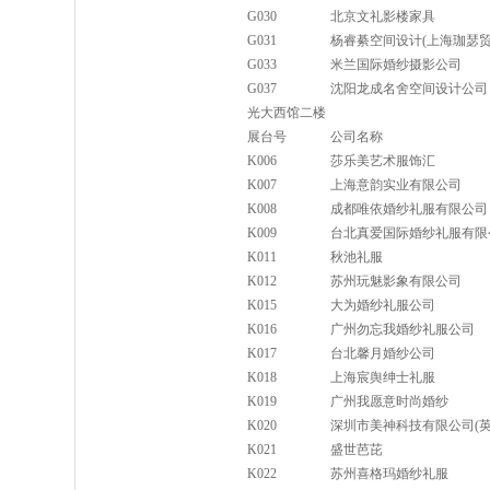
G030
北京文礼影楼家具
G031
杨睿綦空间设计(上海珈瑟贸
G033
米兰国际婚纱摄影公司
G037
沈阳龙成名舍空间设计公司
光大西馆二楼
展台号
公司名称
K006
莎乐美艺术服饰汇
K007
上海意韵实业有限公司
K008
成都唯依婚纱礼服有限公司
K009
台北真爱国际婚纱礼服有限
K011
秋池礼服
K012
苏州玩魅影象有限公司
K015
大为婚纱礼服公司
K016
广州勿忘我婚纱礼服公司
K017
台北馨月婚纱公司
K018
上海宸舆绅士礼服
K019
广州我愿意时尚婚纱
K020
深圳市美神科技有限公司(英
K021
盛世芭芘
K022
苏州喜格玛婚纱礼服