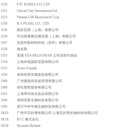
1J16
FTC KOREA CO.,LTD
1J21
Glacial Clay International Ltd
1J23
Vitamin C60 Bioresearch Corp
1J30
K.S.PEARL CO., LTD.
1J30
靓宣贸易（上海）有限公司
1J38
司马因泰聚合物贸易（上海）有限公司
1J47
浩思特新材料科技（苏州）有限公司
1J50
海名斯
1J53
美国 FDA REGISTRAR 公司深圳代表处
1J54
上海外电国际贸易有限公司
1J55
Active Peptide
1J56
保加利亚玫瑰股份有限公司
1J60
广州惠聪供应链管理有限公司
1J60
传化智联股份有限公司
1J65
上海蒂诗缇化妆品有限公司
1J66
湖州浙星生物科技有限公司
1J66
浙江中科中植生物科技有限公司
1K02
广州市百好博有限公司/上海百好博生物科技有限公司
1K16
KCC 株式会社
1K30
Hyundai Bioland