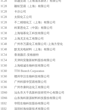
1C28
崇越贸易（上海浦东新区）有限公司
1C28
颖钜贸易（上海）有限公司
1C28
卡尔公司
1C28
太阳化工公司
1C28
不二精细化工（上海）有限公司
1C38
科莱恩化工（中国）有限公司
1C38
上海瑞慕化工科技有限公司
1C38
上海尤文化工有限公司
1C48
广州市万露化工有限公司 /上海方登化
1C48
默克光电材料（上海）有限公司
1C54
香港颜庄-安格丽特
1C54
天津利安隆新材料股份有限公司
1C60
上海植诚生物科技有限公司
1C60
TTH Biotech Corporation
1C60
赣州华汉生物科技有限公司
1C66
广州科骐华贸易有限公司
1C66
广州市康利达化工有限公司
1D60
汕头市大千高新科技研究中心有限公司
1D66
山东海科新源材料科技股份有限公司
1E02
华熙生物科技股份有限公司
1E02
深圳杉海创新技术有限公司