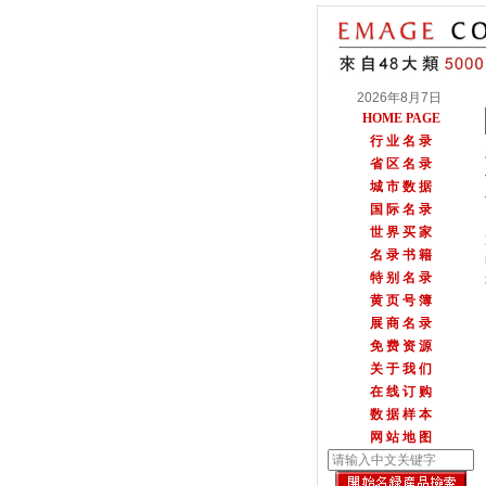
2026年8月7日
HOME PAGE
行 业 名 录
省 区 名 录
城 市 数 据
国 际 名 录
世 界 买 家
名 录 书 籍
特 别 名 录
黄 页 号 簿
展 商 名 录
免 费 资 源
关 于 我 们
在 线 订 购
数 据 样 本
网 站 地 图