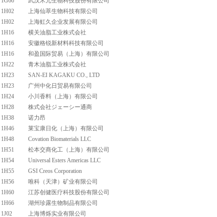
1G66
武汉禾元生物科技股份有限公司
1H02
上海仙萃生物科技有限公司
1H02
上海虹久企业发展有限公司
1H16
横关油脂工业株式会社
1H16
安徽格锐新材料科技有限公司
1H16
和盈国际贸易（上海）有限公司
1H22
青木油脂工业株式会社
1H23
SAN-EI KAGAKU CO., LTD
1H23
广州中化日贸易有限公司
1H24
小川香料（上海）有限公司
1H28
株式会社ジェーシー通商
1H38
诺力昂
1H46
莱宝康日化（上海）有限公司
1H48
Covation Biomaterials LLC
1H51
松本交商化工（上海）有限公司
1H54
Universal Esters Americas LLC
1H55
GSI Creos Corporation
1H56
唯科（天津）矿业有限公司
1H60
江苏创健医疗科技股份有限公司
1H66
湖州珍露生物制品有限公司
1J02
上海博烁实业有限公司