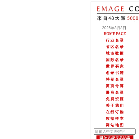
2026年8月8日
HOME PAGE
行 业 名 录
省 区 名 录
城 市 数 据
国 际 名 录
世 界 买 家
名 录 书 籍
特 别 名 录
黄 页 号 簿
展 商 名 录
免 费 资 源
关 于 我 们
在 线 订 购
数 据 样 本
网 站 地 图