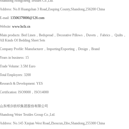
Shandong Hongcheng Textiles Co.,Ltd.
Address: No.8 Huangshan 3 Road,Zouping County,Shandong,256200 China
E-mail:
13506379006@126.com
Website:
www.hcfz.cn
Main products: Bed Linen，Bedspread，Decorative Pillows，Duvets， Fabrics， Quilts，
All Kinds Of Bedding Sheet Sets
Company Profile: Manufacturer，Importing/Exporting，Design，Brand
Years in business: 15
Trade Volume: 3.5M Euro
Total Employees: 3200
Research & Development: YES
Certification: ISO9000，ISO14000
山东维尔纺织集团股份有限公司
Shandong Weier Textiles Group Co.,Ltd.
Address: No.145 Xinjian West Road,Zhoucun,Zibo,Shandong,255300 China