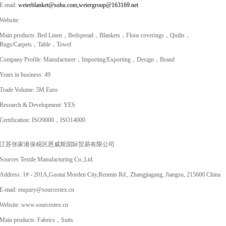
E-mail:
weierblanket@sohu.com,weiergroup@163169.net
Website:
Main products: Bed Linen，Bedspread，Blankets，Floor coverings，Quilts，
Rugs/Carpets，Table，Towel
Company Profile: Manufacturer，Importing/Exporting，Design，Brand
Years in business: 49
Trade Volume: 5M Euro
Research & Development: YES
Certification: ISO9000，ISO14000
江苏张家港保税区恩威斯国际贸易有限公司
Sources Textile Manufacturing Co.,Ltd.
Address: 1# - 201A,Guotai Morden City,Renmin Rd., Zhangjiagang, Jiangsu, 215600 China
E-mail: enquiry@sourcestex.cn
Website: www.sourcestex.cn
Main products: Fabrics，Suits