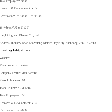
Total Employees: 3000
Research & Development: YES
Certification: ISO9000，ISO14000
临沂新光毛毯有限公司
Linyi Xinguang Blanket Co., Ltd.
Address: Industry Road,Luozhuang District,Linyi City, Shandong, 276017 China
E-mail:
xgchxb@vip.com
Website:
Main products: Blankets
Company Profile: Manufacturer
Years in business: 10
Trade Volume: 5.2M Euro
Total Employees: 650
Research & Development: YES
Certification: ISO9000