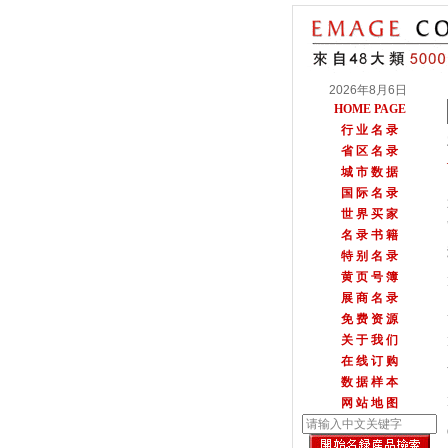
2026年8月6日
HOME PAGE
行 业 名 录
省 区 名 录
城 市 数 据
国 际 名 录
世 界 买 家
名 录 书 籍
特 别 名 录
黄 页 号 簿
展 商 名 录
免 费 资 源
关 于 我 们
在 线 订 购
数 据 样 本
网 站 地 图