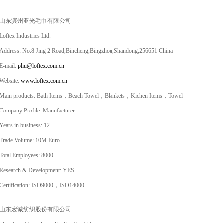
山东滨州亚光毛巾有限公司
Loftex Industries Ltd.
Address: No.8 Jing 2 Road,Bincheng,Bingzhou,Shandong,256651 China
E-mail:
pliu@loftex.com.cn
Website:
www.loftex.com.cn
Main products: Bath Items，Beach Towel，Blankets，Kichen Items，Towel
Company Profile: Manufacturer
Years in business: 12
Trade Volume: 10M Euro
Total Employees: 8000
Research & Development: YES
Certification: ISO9000，ISO14000
山东宏诚纺织股份有限公司