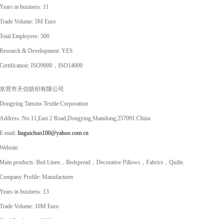
Years in business: 11
Trade Volume: 5M Euro
Total Employees: 500
Research & Development: YES
Certification: ISO9000，ISO14000
东营市天信纺织有限公司
Dongying Tansins Textile Corporation
Address: No.11,East 2 Road,Dongying,Shandong,257091 China
E-mail:
liuguichun100@yahoo.com.cn
Website:
Main products: Bed Linen，Bedspread，Decorative Pillows，Fabrics，Quilts
Company Profile: Manufacturer
Years in business: 13
Trade Volume: 10M Euro