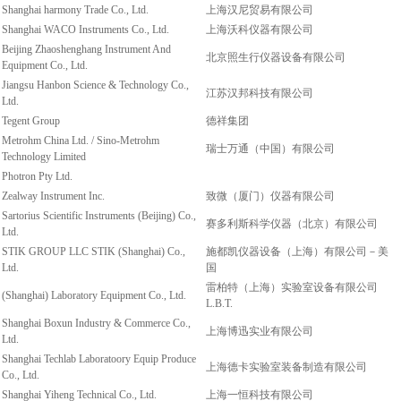
Shanghai harmony Trade Co., Ltd.
上海汉尼贸易有限公司
Shanghai WACO Instruments Co., Ltd.
上海沃科仪器有限公司
Beijing Zhaoshenghang Instrument And
北京照生行仪器设备有限公司
Equipment Co., Ltd.
Jiangsu Hanbon Science & Technology Co.,
江苏汉邦科技有限公司
Ltd.
Tegent Group
德祥集团
Metrohm China Ltd. / Sino-Metrohm
瑞士万通（中国）有限公司
Technology Limited
Photron Pty Ltd.
Zealway Instrument Inc.
致微（厦门）仪器有限公司
Sartorius Scientific Instruments (Beijing) Co.,
赛多利斯科学仪器（北京）有限公司
Ltd.
STIK GROUP LLC STIK (Shanghai) Co.,
施都凯仪器设备（上海）有限公司－美
Ltd.
国
雷柏特（上海）实验室设备有限公司
(Shanghai) Laboratory Equipment Co., Ltd.
L.B.T.
Shanghai Boxun Industry & Commerce Co.,
上海博迅实业有限公司
Ltd.
Shanghai Techlab Laboratoory Equip Produce
上海德卡实验室装备制造有限公司
Co., Ltd.
Shanghai Yiheng Technical Co., Ltd.
上海一恒科技有限公司