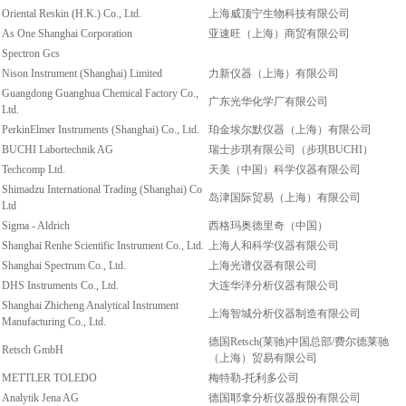
Oriental Reskin (H.K.) Co., Ltd.
上海威顶宁生物科技有限公司
As One Shanghai Corporation
亚速旺（上海）商贸有限公司
Spectron Gcs
Nison Instrument (Shanghai) Limited
力新仪器（上海）有限公司
Guangdong Guanghua Chemical Factory Co.,
广东光华化学厂有限公司
Ltd.
PerkinElmer Instruments (Shanghai) Co., Ltd.
珀金埃尔默仪器（上海）有限公司
BUCHI Labortechnik AG
瑞士步琪有限公司（步琪BUCHI）
Techcomp Ltd.
天美（中国）科学仪器有限公司
Shimadzu International Trading (Shanghai) Co
岛津国际贸易（上海）有限公司
Ltd
Sigma - Aldrich
西格玛奥德里奇（中国）
Shanghai Renhe Scientific Instrument Co., Ltd.
上海人和科学仪器有限公司
Shanghai Spectrum Co., Ltd.
上海光谱仪器有限公司
DHS Instruments Co., Ltd.
大连华洋分析仪器有限公司
Shanghai Zhicheng Analytical Instrument
上海智城分析仪器制造有限公司
Manufacturing Co., Ltd.
德国Retsch(莱驰)中国总部/费尔德莱驰
Retsch GmbH
（上海）贸易有限公司
METTLER TOLEDO
梅特勒-托利多公司
Analytik Jena AG
德国耶拿分析仪器股份有限公司