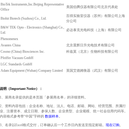
BioTek Instruments,Inc.Beijing Representative
美国伯腾仪器有限公司北京代表处
Office
百得实验室仪器（苏州）有限公司上海
Biohit Biotech (Suzhou) Co., Ltd.
分公司
B&W TEK Opto - Electronics (Shanghai) Co.,
必达泰克光电科技（上海）有限公司
Ltd.
Phenomenex
Avantes China
北京晨辉日升光电技术有限公司
Cosmo (China) Biosciences Inc.
科兹莫（北京）生物科技有限公司
Pfeiffer Vacuum GmbH
LGC Standards GmbH
Adam Equipment (Wuhan) Company Limited
英国艾德姆衡器（武汉）有限公司
说明（Important Notice）：
1、展商名录提供的是本页面「参展商名单」的详细资料。
2、资料内容包括：企业名称、地址、法人、电话、邮箱、网站、经营范围、所属行
业、注册资本、成立日期、参保人数、企业类型、企业规模、统一社会信用代码等。
内容格式参考带“中国”字样的
数据样本
。
3、名录以Excel格式交付，订单确认后一个工作日内发送至指定邮箱。
现在订购
。