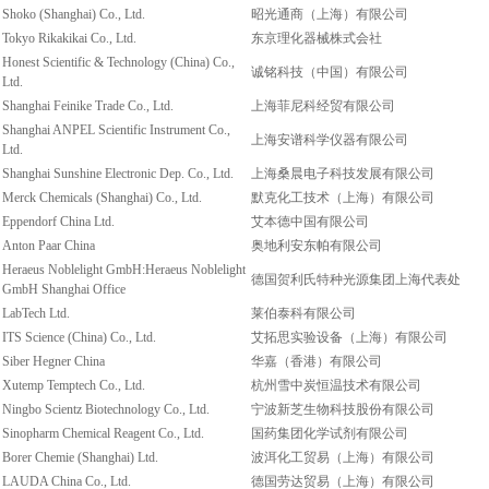
Shoko (Shanghai) Co., Ltd.
昭光通商（上海）有限公司
Tokyo Rikakikai Co., Ltd.
东京理化器械株式会社
Honest Scientific & Technology (China) Co.,
诚铭科技（中国）有限公司
Ltd.
Shanghai Feinike Trade Co., Ltd.
上海菲尼科经贸有限公司
Shanghai ANPEL Scientific Instrument Co.,
上海安谱科学仪器有限公司
Ltd.
Shanghai Sunshine Electronic Dep. Co., Ltd.
上海桑晨电子科技发展有限公司
Merck Chemicals (Shanghai) Co., Ltd.
默克化工技术（上海）有限公司
Eppendorf China Ltd.
艾本德中国有限公司
Anton Paar China
奥地利安东帕有限公司
Heraeus Noblelight GmbH:Heraeus Noblelight
德国贺利氏特种光源集团上海代表处
GmbH Shanghai Office
LabTech Ltd.
莱伯泰科有限公司
ITS Science (China) Co., Ltd.
艾拓思实验设备（上海）有限公司
Siber Hegner China
华嘉（香港）有限公司
Xutemp Temptech Co., Ltd.
杭州雪中炭恒温技术有限公司
Ningbo Scientz Biotechnology Co., Ltd.
宁波新芝生物科技股份有限公司
Sinopharm Chemical Reagent Co., Ltd.
国药集团化学试剂有限公司
Borer Chemie (Shanghai) Ltd.
波洱化工贸易（上海）有限公司
LAUDA China Co., Ltd.
德国劳达贸易（上海）有限公司