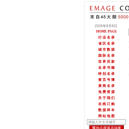
2026年8月8日
HOME PAGE
行 业 名 录
省 区 名 录
城 市 数 据
国 际 名 录
世 界 买 家
名 录 书 籍
特 别 名 录
黄 页 号 簿
展 商 名 录
免 费 资 源
关 于 我 们
在 线 订 购
数 据 样 本
网 站 地 图