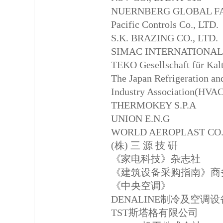
NUERNBERG GLOBAL F
Pacific Controls Co., LTD.
S.K. BRAZING CO., LTD.
SIMAC INTERNATIONAL 
TEKO Gesellschaft für Kal
The Japan Refrigeration an
Industry Association(HVA
THERMOKEY S.P.A
UNION E.N.G
WORLD AEROPLAST CO.,
(株) 三 源 技 硏
《家电科技》杂志社
《建筑设备采购指南》商
《中央空调》
DENALINE制冷及空调设
TST斯塔格有限公司