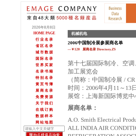
2026年8月8日
HOME PAGE
机械机电
行 业 名 录
2006中国制冷展参展商名单
省 区 名 录
—￥120 展商名录 Directory.ZS
城 市 数 据
国 际 名 录
第十七届国际制冷、空调
世 界 买 家
加工展览会
名 录 书 籍
特 别 名 录
（简称：中国制冷展 / CR 
黄 页 号 簿
时间：2006年4月11～13
展 商 名 录
展馆：上海新国际博览中
免 费 资 源
关 于 我 们
展商名单：
在 线 订 购
数 据 样 本
A.O. Smith Electrical Produ
网 站 地 图
ALL INDIA AIR CONDIT