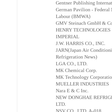
Gentner Publishing Interna
German Pavilion - Federal
Labour (BMWA)
GMV Steinach GmbH & C
HENRY TECHNOLOGIES
IMPERIAL
J.W. HARRIS CO., INC.
JARN(Japan Air Conditioni
Refrigeration News)
LGA CO., LTD.
MK Chemical Corp.
MK Technology Corporati
MUELLER INDUSTRIES
Nara E & C Inc.
NEW DONGHAE REFRIGE
LTD.
NSV CO., LTD. A-018