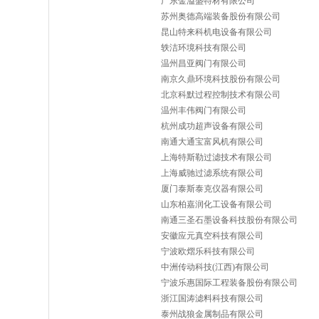
广东金溢盛特材有限公司
苏州奥德高端装备股份有限公司
昆山特来科机电设备有限公司
轶洁环境科技有限公司
温州昌亚阀门有限公司
南京久鼎环境科技股份有限公司
北京科默过程控制技术有限公司
温州丰伟阀门有限公司
杭州成功超声设备有限公司
南通大通宝富风机有限公司
上海特斯勒过滤技术有限公司
上海威驰过滤系统有限公司
厦门泰斯泰克仪器有限公司
山东柏嘉润化工设备有限公司
南通三圣石墨设备科技股份有限公司
安徽应元真空科技有限公司
宁波欧熠乐科技有限公司
中洲传动科技(江西)有限公司
宁波乐惠国际工程装备股份有限公司
浙江国涛滤料科技有限公司
泰州战狼金属制品有限公司