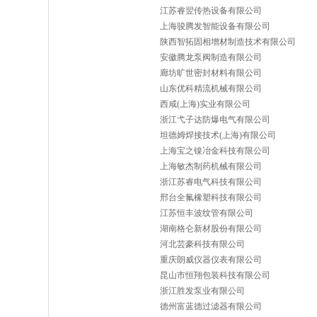
江苏睿翌传热设备有限公司
上海骏腾发智能设备有限公司
陕西智拓固相增材制造技术有限公司
安徽腾龙泵阀制造有限公司
廊坊旷世密封材料有限公司
山东优科精流机械有限公司
西咸(上海)实业有限公司
浙江弋子达防爆电气有限公司
坦德姆焊接技术(上海)有限公司
上海宝之镍冶金科技有限公司
上海敏杰制药机械有限公司
浙江苏睿电气科技有限公司
邢台全氟橡塑科技有限公司
江苏恒丰波纹管有限公司
湖南格仑新材股份有限公司
河北芸豪科技有限公司
重庆朗威仪器仪表有限公司
昆山市恒翔包装科技有限公司
浙江胜发泵业有限公司
德州富蓝德过滤器有限公司