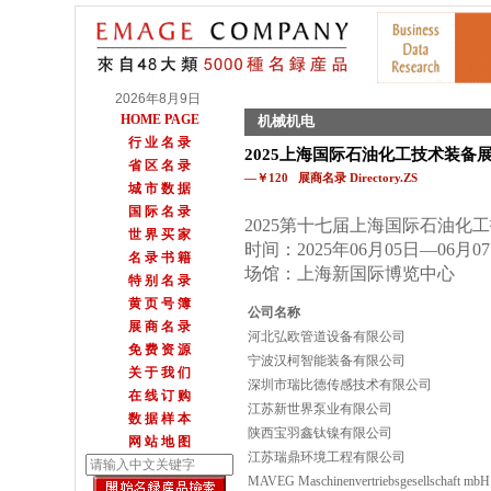
2026年8月9日
HOME PAGE
机械机电
行 业 名 录
2025上海国际石油化工技术装备
省 区 名 录
—￥120 展商名录 Directory.ZS
城 市 数 据
国 际 名 录
2025第十七届上海国际石油化
世 界 买 家
时间：2025年06月05日—06月0
名 录 书 籍
场馆：上海新国际博览中心
特 别 名 录
黄 页 号 簿
公司名称
展 商 名 录
河北弘欧管道设备有限公司
免 费 资 源
宁波汉柯智能装备有限公司
关 于 我 们
深圳市瑞比德传感技术有限公司
在 线 订 购
江苏新世界泵业有限公司
数 据 样 本
陕西宝羽鑫钛镍有限公司
网 站 地 图
江苏瑞鼎环境工程有限公司
MAVEG Maschinenvertriebsgesellschaft mbH