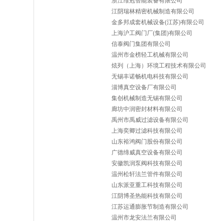
浙江维冠智能装备有限公司
江阴瑞林精密机械制造有限公司
金多邦成套机械设备(江苏)有限公司
上海沪工阀门厂(集团)有限公司
信泰阀门集团有限公司
温州市金榜轻工机械有限公司
炫列（上海）环境工程技术有限公司
无锡丰诺畅机电科技有限公司
淄博真空设备厂有限公司
集创机械制造无锡有限公司
廊坊中润密封材料有限公司
禹州市禹威过滤设备有限公司
上海奕卿过滤科技有限公司
山东裕鸿阀门股份有限公司
广德缔威真空设备有限公司
安徽凯润泵阀科技有限公司
温州松轩法兰管件有限公司
山东派亚重工科技有限公司
江阴博圣热能科技有限公司
江苏运通膨胀节制造有限公司
温州市龙安法兰有限公司