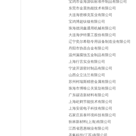
宝鸡市金海源钛标准件制品有限公司
东莞市金晨热能技术有限公司
大连海密梯克泵业有限公司
宝鸡博超钛镍有限公司
珠海德润鑫通用机械有限公司
大连海伊特重工股份有限公司
辽宁奕尔希勒专用设备制造业有限公司
丹阳市协昌合金有限公司
温州漏腐蚀五金制品有限公司
上海行言实业有限公司
宁波开源密封制品有限公司
山西众立法兰有限公司
苏州柯瑞斯精密金属有限公司
珠海市博唯公关策划有限公司
广东碳语新材料有限公司
上海屹鹤节能技术有限公司
上海安偌电子科技有限公司
石家庄辰泰环境科技有限公司
狄林新材料(上海)有限公司
江西省恩惠铜业有限公司
圣氟科技(江苏)有限公司