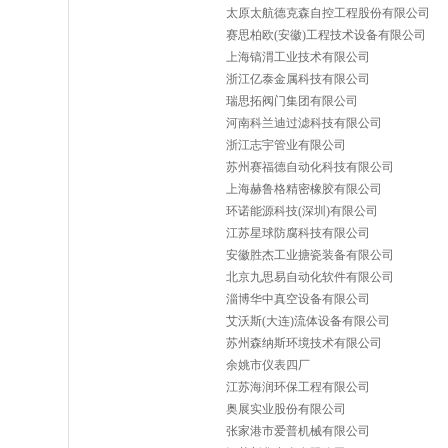
太原太航德克森自控工程股份有限公司
赛思柏欧(安徽)工程技术设备有限公司
上海镐渭工业技术有限公司
浙江亿泰金属科技有限公司
瑞思拓阀门集团有限公司
河南科兰迪过滤科技有限公司
浙江志宇管业有限公司
苏州赛福德自动化科技有限公司
上海赫鲁格精密橡胶有限公司
环诺能源科技(深圳)有限公司
江苏星球防腐科技有限公司
安徽胜杰工业搪瓷装备有限公司
北京九思易自动化软件有限公司
淄博华中真空设备有限公司
艾沃斯(大连)流体设备有限公司
苏州森纳斯环境技术有限公司
余姚市仪表四厂
江苏海润环保工程有限公司
奥展实业股份有限公司
张家港市爱普机械有限公司