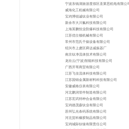
宁波东钱湖旅游度假区圣莱思机电有限公
威海化工机械有限公司
宝鸡博锐诚钛业有限公司
新余市大川氟科技有限公司
上海英鹏恒业防爆科技有限公司
江苏优仕顿机械有限公司
常州市范氏干燥设备有限公司
绍兴市上虞区舜达减振器厂
南京钛净流体技术有限公司
龙欣云(宁波)智能科技有限公司
广西开苇商贸有限公司
江苏飞佳流体科技有限公司
江苏国锦金属新材料科技有限公司
安徽威格仪表有限公司
河北鹏润管件制造有限公司
江苏宏武特种合金有限公司
宝鸡德茂森钛业有限公司
苏州弘光条码系统有限公司
河北贺科橡胶制品有限公司
宝鸡城际钛镍有限责任公司