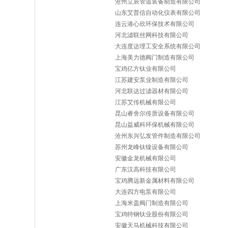
沧州立辰管道装备制造有限公司
山东艾普信自动化仪表有限公司
连云港心欣环保技术有限公司
河北滤联丝网科技有限公司
大连度达理工安全系统有限公司
上海美力德阀门制造有限公司
宝鸡亿方钛业有限公司
江苏建安泵业制造有限公司
河北联达过滤器材有限公司
江苏艾传机械有限公司
昆山睿舍尔传质设备有限公司
昆山益威科环保机械有限公司
沧州东兴弘发管件制造有限公司
苏州龙峰钛镍设备有限公司
安徽金龙机械有限公司
广东汉高科技有限公司
宝鸡腾远新金属材料有限公司
大连四方电泵有限公司
上海米盖阀门制造有限公司
宝鸡特钢钛业股份有限公司
安徽天马机械科技有限公司