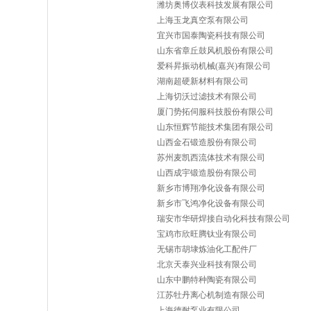
潍坊奥博仪表科技发展有限公司
上海玉龙真空泵有限公司
宜兴市国泰陶瓷科技有限公司
山东省章丘鼓风机股份有限公司
爱科昇振动机械(嘉兴)有限公司
湖南超硬新材料有限公司
上海切沃过滤技术有限公司
厦门势拓伺服科技股份有限公司
山东恒辉节能技术集团有限公司
山西金石锻造股份有限公司
苏州麦凯西流体技术有限公司
山西成宇锻造股份有限公司
新乡市博翔净化设备有限公司
新乡市飞鸿净化设备有限公司
瑞安市华研焊接自动化科技有限公司
宝鸡市欣旺腾钛业有限公司
无锡市胡埭炼油化工配件厂
北京天泰兴业科技有限公司
山东中鹏特种陶瓷有限公司
江苏牡丹离心机制造有限公司
上海德耐泵业有限公司