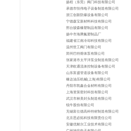
扬程（东莞）阀门科技有限公司
承德市恒伟电子设备制造有限公司
浙江创新防爆设备有限公司
宁德森宝新材料科技有限公司
邢台骏森橡塑制品有限公司
扬中市海腾氟塑制品厂
福建省江南冷却科技有限公司
温州世工阀门有限公司
郑州巴特熔体泵有限公司
张家港市太平洋泵业制造有限公司
天津欧通流体控制设备有限公司
山东富盛管道设备有限公司
橡达油压机械(上海)有限公司
丹阳市凯鑫合金材料有限公司
上海资策密封科技有限公司
武汉市林美封头制造有限公司
锐牛股份有限公司
无锡富仕德高科特材制造有限公司
北京思必拓科技有限责任公司
安徽优耐尔工业技术有限公司
广州坤安电子有限公司