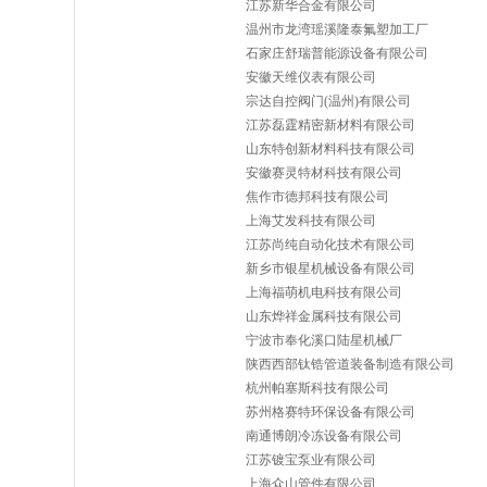
江苏新华合金有限公司
温州市龙湾瑶溪隆泰氟塑加工厂
石家庄舒瑞普能源设备有限公司
安徽天维仪表有限公司
宗达自控阀门(温州)有限公司
江苏磊霆精密新材料有限公司
山东特创新材料科技有限公司
安徽赛灵特材科技有限公司
焦作市德邦科技有限公司
上海艾发科技有限公司
江苏尚纯自动化技术有限公司
新乡市银星机械设备有限公司
上海福萌机电科技有限公司
山东烨祥金属科技有限公司
宁波市奉化溪口陆星机械厂
陕西西部钛锆管道装备制造有限公司
杭州帕塞斯科技有限公司
苏州格赛特环保设备有限公司
南通博朗冷冻设备有限公司
江苏镀宝泵业有限公司
上海众山管件有限公司