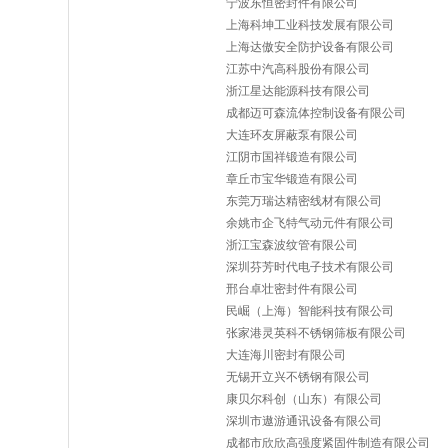
宁波东恒密封件有限公司
上海科坤工业科技发展有限公司
上海达傲安全防护设备有限公司
江苏中汽高科股份有限公司
浙江星达能源科技有限公司
成都迈可森流体控制设备有限公司
大连环友屏蔽泵有限公司
江阴市国祥锻造有限公司
章丘市宝华锻造有限公司
东莞万瑞达精密线材有限公司
余姚市企飞特气动元件有限公司
浙江宝森波纹管有限公司
深圳芬芳时代电子技术有限公司
邢台卓壮密封件有限公司
民崛（上海）智能科技有限公司
张家港灵英科不锈钢筛板有限公司
大连海川密封有限公司
无锡开立兴不锈钢有限公司
康贝尔科创（山东）有限公司
深圳市遨游通讯设备有限公司
成都市欣欣高强度紧固件制造有限公司