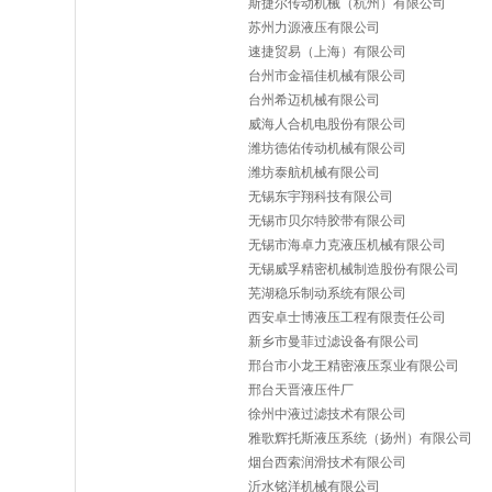
斯捷尔传动机械（杭州）有限公司
苏州力源液压有限公司
速捷贸易（上海）有限公司
台州市金福佳机械有限公司
台州希迈机械有限公司
威海人合机电股份有限公司
潍坊德佑传动机械有限公司
潍坊泰航机械有限公司
无锡东宇翔科技有限公司
无锡市贝尔特胶带有限公司
无锡市海卓力克液压机械有限公司
无锡威孚精密机械制造股份有限公司
芜湖稳乐制动系统有限公司
西安卓士博液压工程有限责任公司
新乡市曼菲过滤设备有限公司
邢台市小龙王精密液压泵业有限公司
邢台天晋液压件厂
徐州中液过滤技术有限公司
雅歌辉托斯液压系统（扬州）有限公司
烟台西索润滑技术有限公司
沂水铭洋机械有限公司