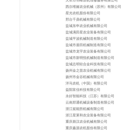
天长市羽峰农机维修服务有限公司
西尔维娅农业机械（苏州）有限公司
星光农机股份有限公司
邢台千鼎机械有限公司
盐城东申农业机械有限公司
盐城满田星农业装备有限公司
盐城平波机械制造有限公司
盐城市盾田机械制造有限公司
盐城市龙宇农业装备有限公司
盐城市新明悦机械制造有限公司
盐城志明轻合金科技有限公司
扬州金之苗农业机械有限公司
扬州市金谷机械有限公司
洋马农机（中国）有限公司
益阳富佳科技有限公司
永好智能科技（江苏）有限公司
云南郑通机械设备制造有限公司
浙江挺能胜机械有限公司
浙江星莱和农业装备有限公司
重庆彪汉农业机械有限公司
重庆鑫源农机股份有限公司