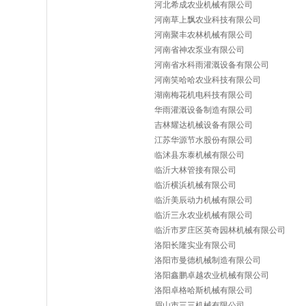
河北希成农业机械有限公司
河南草上飘农业科技有限公司
河南聚丰农林机械有限公司
河南省神农泵业有限公司
河南省水科雨灌溉设备有限公司
河南笑哈哈农业科技有限公司
湖南梅花机电科技有限公司
华雨灌溉设备制造有限公司
吉林耀达机械设备有限公司
江苏华源节水股份有限公司
临沭县东泰机械有限公司
临沂大林管接有限公司
临沂横浜机械有限公司
临沂美辰动力机械有限公司
临沂三永农业机械有限公司
临沂市罗庄区英奇园林机械有限公司
洛阳长隆实业有限公司
洛阳市曼德机械制造有限公司
洛阳鑫鹏卓越农业机械有限公司
洛阳卓格哈斯机械有限公司
眉山市三三机械有限公司