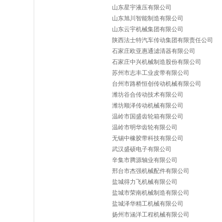
山东星宇液压有限公司
山东旭川智能制造有限公司
山东云宇机械集团有限公司
陕西法士特汽车传动集团有限责任公司
石家庄欧亚惠通滤清器有限公司
石家庄中兴机械制造股份有限公司
苏州市志丰工业皮带有限公司
台州市路桥恒创传动机械有限公司
潍坊谷合传动技术有限公司
潍坊顺泽传动机械有限公司
温岭市国盛齿轮箱有限公司
温岭市明华齿轮有限公司
无锡中橡胶带科技有限公司
武汉盛硕电子有限公司
辛集市腾源轴业有限公司
邢台市杰强机械配件有限公司
盐城得力飞机械有限公司
盐城市荣南机械制造有限公司
盐城泽华精工机械有限公司
扬州市涵洋工程机械有限公司