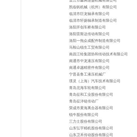
晋江市鑫腾连盛机械有限公司
凯临钒机械（杭州）有限公司
临清市巨龙轴承有限公司
临清市轩扬轴承制造有限公司
洛阳开创车桥有限公司
洛阳雷斯达传动有限公司
洛阳一拖众成配件制造有限公司
马鞍山锐生工贸有限公司
南昌江铃集团协和传动技术有限公司
南通市中龙液压有限公司
南通卓越精密件有限公司
宁晋县鲁工液压机械厂
璞灵（上海）汽车技术有限公司
青岛北海车轮有限公司
青岛征和工业股份有限公司
青岛征洋链传动厂
荣成市黄海离合器有限公司
锐牛股份有限公司
三力士股份有限公司
山东弘宇精机股份有限公司
山东卫禾传动股份有限公司