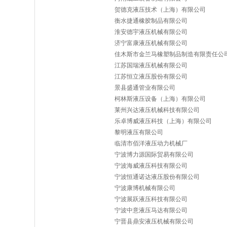
贺德克液压技术（上海）有限公司
衡水捷通橡胶制品有限公司
淮安德宇液压机械有限公司
济宁富康液压机械有限公司
佳木斯市金兰马橡塑制品制造有限责任公
江苏国瑞液压机械有限公司
江苏恒立液压股份有限公司
景县盛通管业有限公司
柯林斯液压设备（上海）有限公司
莱州兴达液压机械科技有限公司
乐卓博威液压科技（上海）有限公司
黎明液压有限公司
临清市佰洋液压动力机械厂
宁波博力源国际贸易有限公司
宁波海威液压科技有限公司
宁波恒通诺达液压股份有限公司
宁波康博机械有限公司
宁波展跃液压科技有限公司
宁波中意液压马达有限公司
宁晋县鼎安液压机械有限公司