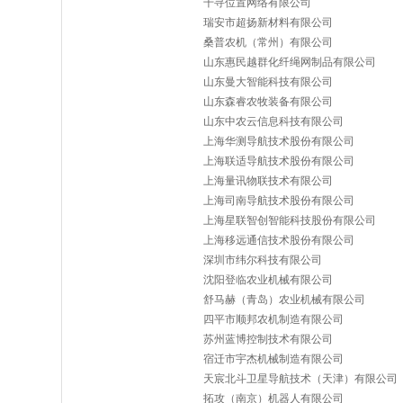
千寻位置网络有限公司
瑞安市超扬新材料有限公司
桑普农机（常州）有限公司
山东惠民越群化纤绳网制品有限公司
山东曼大智能科技有限公司
山东森睿农牧装备有限公司
山东中农云信息科技有限公司
上海华测导航技术股份有限公司
上海联适导航技术股份有限公司
上海量讯物联技术有限公司
上海司南导航技术股份有限公司
上海星联智创智能科技股份有限公司
上海移远通信技术股份有限公司
深圳市纬尔科技有限公司
沈阳登临农业机械有限公司
舒马赫（青岛）农业机械有限公司
四平市顺邦农机制造有限公司
苏州蓝博控制技术有限公司
宿迁市宇杰机械制造有限公司
天宸北斗卫星导航技术（天津）有限公司
拓攻（南京）机器人有限公司