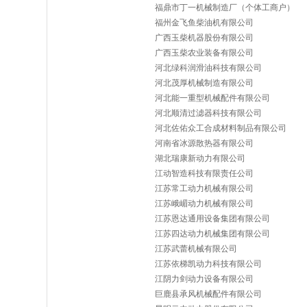
福鼎市丁一机械制造厂（个体工商户）
福州金飞鱼柴油机有限公司
广西玉柴机器股份有限公司
广西玉柴农业装备有限公司
河北绿科润滑油科技有限公司
河北茂厚机械制造有限公司
河北能一重型机械配件有限公司
河北顺清过滤器科技有限公司
河北佐佑众工合成材料制品有限公司
河南省冰源散热器有限公司
湖北瑞康新动力有限公司
江动智造科技有限责任公司
江苏常工动力机械有限公司
江苏峨嵋动力机械有限公司
江苏恩达通用设备集团有限公司
江苏四达动力机械集团有限公司
江苏武蕾机械有限公司
江苏依梯凯动力科技有限公司
江阴力剑动力设备有限公司
巨鹿县承风机械配件有限公司