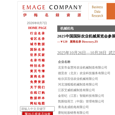
2026年8月7日
HOME PAGE
机械机电
行 业 名 录
2025中国国际农业机械展览会参
省 区 名 录
—￥120 展商名录 Directory.ZS
城 市 数 据
国 际 名 录
2025年10月26日—10月28日
世 界 买 家
名 录 书 籍
企业名称
特 别 名 录
北安市金慧玲农业机械制造有限公司
黄 页 号 簿
德宜农（北京）农业科技服务有限公司
展 商 名 录
哈尔滨百信农业机械有限公司
免 费 资 源
河北顶呱呱机械制造有限公司
关 于 我 们
江苏艾威机械制造有限公司
在 线 订 购
金世纪（江苏）智能科技有限公司
数 据 样 本
凯斯纽荷兰（中国）管理有限公司
网 站 地 图
青岛友成机电有限公司
赛轮轮胎销售有限公司