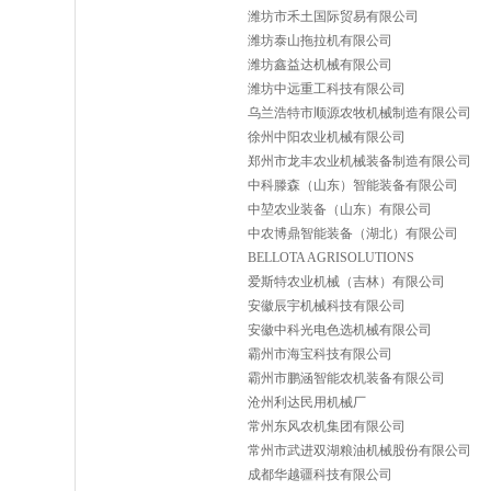
潍坊市禾土国际贸易有限公司
潍坊泰山拖拉机有限公司
潍坊鑫益达机械有限公司
潍坊中远重工科技有限公司
乌兰浩特市顺源农牧机械制造有限公司
徐州中阳农业机械有限公司
郑州市龙丰农业机械装备制造有限公司
中科滕森（山东）智能装备有限公司
中堃农业装备（山东）有限公司
中农博鼎智能装备（湖北）有限公司
BELLOTA AGRISOLUTIONS
爱斯特农业机械（吉林）有限公司
安徽辰宇机械科技有限公司
安徽中科光电色选机械有限公司
霸州市海宝科技有限公司
霸州市鹏涵智能农机装备有限公司
沧州利达民用机械厂
常州东风农机集团有限公司
常州市武进双湖粮油机械股份有限公司
成都华越疆科技有限公司