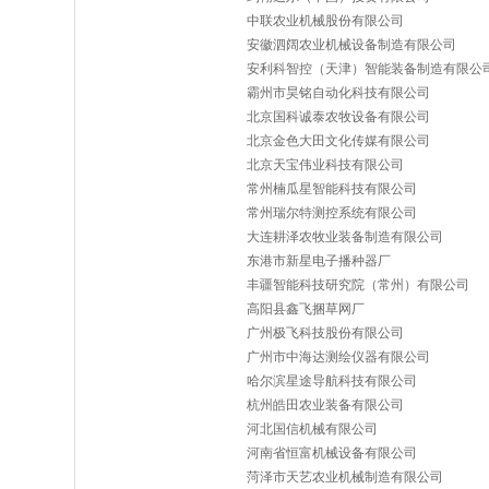
中联农业机械股份有限公司
安徽泗阔农业机械设备制造有限公司
安利科智控（天津）智能装备制造有限公
霸州市昊铭自动化科技有限公司
北京国科诚泰农牧设备有限公司
北京金色大田文化传媒有限公司
北京天宝伟业科技有限公司
常州楠瓜星智能科技有限公司
常州瑞尔特测控系统有限公司
大连耕泽农牧业装备制造有限公司
东港市新星电子播种器厂
丰疆智能科技研究院（常州）有限公司
高阳县鑫飞捆草网厂
广州极飞科技股份有限公司
广州市中海达测绘仪器有限公司
哈尔滨星途导航科技有限公司
杭州皓田农业装备有限公司
河北国信机械有限公司
河南省恒富机械设备有限公司
菏泽市天艺农业机械制造有限公司