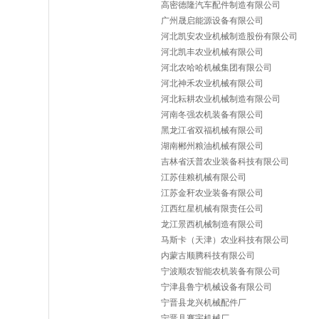
高密德隆汽车配件制造有限公司
广州晟启能源设备有限公司
河北凯安农业机械制造股份有限公司
河北凯丰农业机械有限公司
河北农哈哈机械集团有限公司
河北神禾农业机械有限公司
河北耘耕农业机械制造有限公司
河南冬强农机装备有限公司
黑龙江省双福机械有限公司
湖南郴州粮油机械有限公司
吉林省沃普农业装备科技有限公司
江苏佳粮机械有限公司
江苏金秆农业装备有限公司
江西红星机械有限责任公司
龙江景西机械制造有限公司
马斯卡（天津）农业科技有限公司
内蒙古顺腾科技有限公司
宁波顺农智能农机装备有限公司
宁津县鲁宁机械设备有限公司
宁晋县龙兴机械配件厂
宁晋县骞宇机械厂