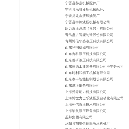
宁晋县赫焱机械配件厂
宁晋县乐城液压机械配件厂
宁晋县龙鑫液压油管厂
宁晋县宇翔液压机械有限公司
欧力液压系统（嘉兴）有限公司
青岛盘古智能制造股份有限公司
青州博信华盛液压科技有限公司
山东利明机械有限公司
山东鲁科液压科技有限公司
山东善研液压科技有限公司
山东盛源工业装备有限公司济宁分公司
山东时利和精工机械有限公司
山东泰丰智能控制股份有限公司
山东威正链条有限公司
上海邦肯动力科技有限公司
上海博世力士乐液压及自动化有限公司
上海朝信液压技术有限公司
上海黎航液压设备有限公司
圣邦集团有限公司
沭阳县胡集镇德胜液压机械厂