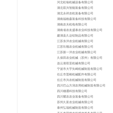
河北松瑜机械设备有限公司
湖北双兴智能装备有限公司
湖北永祥农机装备有限公司
湖南福格森装备科技有限公司
湖南农夫机电有限公司
湖南省农友盛泰农业科技有限公司
建湖县久达铝制品有限公司
江苏东洋农业机械有限公司
江苏玖顺农业机械有限公司
江苏新一洋农业机械有限公司
久保田农业机械（苏州）有限公司
连云港双亚机械有限公司
宁波市大宇矢崎机械制造有限公司
任丘市莲榕机械配件有限公司
任丘市兴农机械制造有限公司
四川巴山方润农用机械制造有限公司
四川穗通科技有限公司
四川耀农农业装备有限公司
苏州久富农业机械有限公司
泰州弘瑞机械制造有限公司