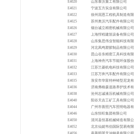
E4020
山东泰沃重工有限公司
E4021
宁波五方实业有限公司
E4022
徐州屈恩工程机具制造有限
E4025
苏州奥沃汽车配件有限公司
E4026
烟台诚立精密机械有限公司
E4027
上海悍程建筑设备有限公司
E4028
山东集思伟业智能科技有限
E4029
河北凤鸣塑胶制品有限公司
E4030
昆山谷东精密工具科技有限
E4031
上海神舟汽车节能环保股份
E4032
江苏兰菱机电科技有限公司
E4033
江苏万奔汽车配件有限公司
E4035
淮安市华富特种铸型尼龙有
E4036
济南弗格森道路养护技术有
E4038
沧州志诚液压机械有限公司
E4040
阳谷天吉工矿工具有限公司
E4044
广州市善照汽车照明电器有
E4046
山东恒旺集团有限公司
E4050
清河县恒基机械铸造有限公
E4052
北京仙妮韦伯国际贸易有限
E4056
嘉善明琴无油轴承有限公司