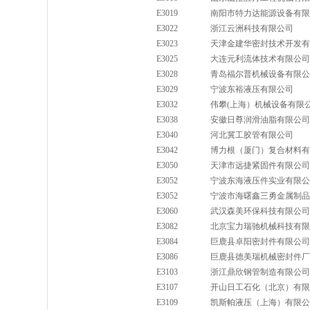
E3019
南阳市特力达能源设备有限
E3022
浙江云洲科技有限公司
E3023
天津金建华密封技术开发有
E3025
大连元利流体技术有限公司
E3028
青岛福尔普机械设备有限公
E3029
宁波东裕液压有限公司
E3032
伟攀(上海）机械设备有限
E3038
安徽日尊润滑油脂有限公司
E3040
河北冀工胶管有限公司
E3042
博力根（厦门）复合材料有
E3050
天津市远捷紧固件有限公司
E3052
宁波东海液压件实业有限公
E3052
宁波市海曙鑫三勇金属制品
E3060
武汉森美环保科技有限公司
E3082
北京宝力瑞驰机械科技有限
E3084
巨鹿县卓阳密封件有限公司
E3086
巨鹿县德美瑞机械密封件厂
E3103
浙江鼎欣钢管制造有限公司
E3107
开山日工石化（北京）有限
E3109
凯斯帕液压（上海）有限公