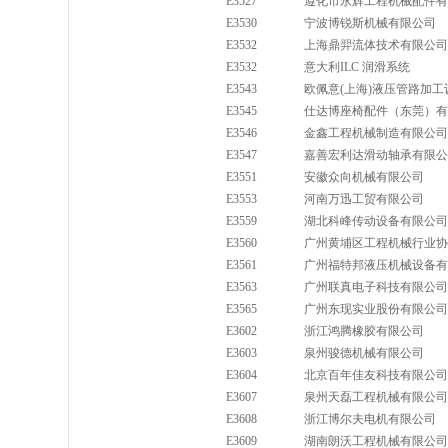
E3527
遵化市永辉工程机械配件有
E3530
宁波博锐斯机械有限公司
E3532
上海鼎羿流体技术有限公司
E3532
意大利ILC 润滑系统
E3543
欧佩意(上海)液压管路加
E3545
仕达博座椅配件（东莞）有
E3546
金鑫工程机械制造有限公司
E3547
嘉善宏利达滑动轴承有限公
E3551
安徽众向机械有限公司
E3553
河南万迅工贸有限公司
E3559
湖北科峰传动设备有限公司
E3560
广州黄埔区工程机械行业协
E3561
广州福特邦液压机械设备有
E3563
广州联真电子科技有限公司
E3565
广州东现实业股份有限公司
E3602
浙江鸿腾橡胶有限公司
E3603
泉州骏德机械有限公司
E3604
北京百年佳友科技有限公司
E3607
泉州天磊工程机械有限公司
E3608
浙江博尔夫电机有限公司
E3609
湖南朗沃工程机械有限公司