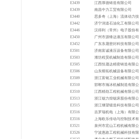
E3439
江西厚德铸造有限公司
E3439
南昌中力工贸有限公司
E3440
思多奇（上海）流体动力技
E3442
济宁润道石油化工有限公司
E3446
汉得利（常州）电子股份有
E3450
广州市源锋达液压有限公司
E3452
广东东晟密封科技有限公司
E3501
济南富诚液压设备有限公司
E3503
潍坊程昊机械制造有限公司
E3505
江西恒晟达精密铸造有限公
E3506
山东熔拓机械设备有限公司
E3509
浙江富铭工业机械有限公司
E3510
邯郸市瀚冰机械制造有限公
E3510
江西精劲工程机械有限公司
E3513
浙江锯力煌锯床股份有限公
E3515
浙江继望锻造科技有限公司
E3516
吉罗瑞机电（上海）有限公
E3516
上海欧乐传动与控制技术有
E3521
泉州市宏山工程机械有限公
E3526
宁波惠政工程机械科技有限