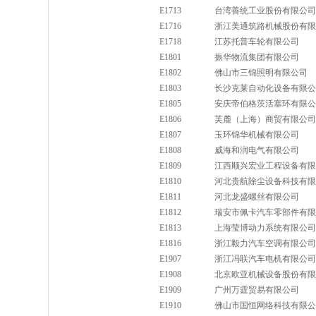
E1713
台湾善统工业股份有限公司
E1716
浙江美通筑路机械股份有限
E1718
江苏托普车轮有限公司
E1801
振华物流集团有限公司
E1802
佛山市三锦照明有限公司
E1803
长沙克莱自动化设备有限公
E1805
安庆帝伯格茨活塞环有限公
E1806
芙麓（上海）商贸有限公司
E1807
玉环锦华机械有限公司
E1808
威海和润电气有限公司
E1809
江西顺兴宏业工程设备有限
E1810
河北贵航除尘设备科技有限
E1811
河北龙盛螺丝有限公司
E1812
瑞安市佩卡汽车零部件有限
E1813
上海莹博动力系统有限公司
E1816
浙江毅力汽车空调有限公司
E1907
浙江冯联汽车电机有限公司
E1908
北京欧亚机械设备股份有限
E1909
广州万霆贸易有限公司
E1910
佛山市国恒网络科技有限公