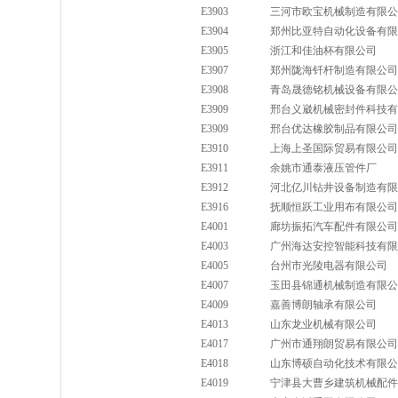
E3903
三河市欧宝机械制造有限公
E3904
郑州比亚特自动化设备有限
E3905
浙江和佳油杯有限公司
E3907
郑州陇海钎杆制造有限公司
E3908
青岛晟德铭机械设备有限公
E3909
邢台义崴机械密封件科技有
E3909
邢台优达橡胶制品有限公司
E3910
上海上圣国际贸易有限公司
E3911
余姚市通泰液压管件厂
E3912
河北亿川钻井设备制造有限
E3916
抚顺恒跃工业用布有限公司
E4001
廊坊振拓汽车配件有限公司
E4003
广州海达安控智能科技有限
E4005
台州市光陵电器有限公司
E4007
玉田县锦通机械制造有限公
E4009
嘉善博朗轴承有限公司
E4013
山东龙业机械有限公司
E4017
广州市通翔朗贸易有限公司
E4018
山东博硕自动化技术有限公
E4019
宁津县大曹乡建筑机械配件