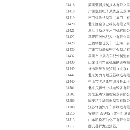
E1416
苏州蓝博控制技术有限公司
E1418
广州蔻博电子系统及元器件
E1419
吉门保险丝制造（厦门）有
E1420
北京隆金创业科技有限公司
E1421
浙江可斯达车用电机有限公
E1422
武汉巨洲汽配实业有限公司
E1428
三菱物捷仕叉车（上海）有
E1430
广州市新豪精密五金制品有
E1432
霸州市中晟汽车配件制造有
E1436
山东佳润精密机械制造有限
E1440
徕卡测量系统贸易（北京）
E1442
北京海力奇增压器制造有限
E1446
中山市卡洛希空调设备工业
E1501
北京贝得伟业机电设备有限
E1502
洛阳冠杰软轴控制器有限公
E1506
固安洁尘滤清器制造有限公
E1508
江苏锋驰汽车车身制造有限
E1510
安费诺-泰姆斯（常州）通
E1513
山东凯松石油化工有限公司
E1517
固安县祥龙滤清器厂