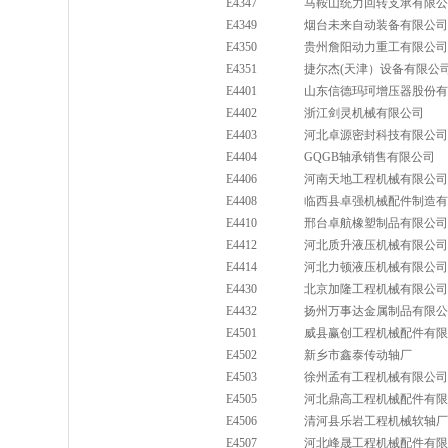
E4347
马鞍山统力回转支承有限公
E4349
烟台未来自动装备有限公司
E4350
贵州詹阳动力重工有限公司
E4351
捷尔杰(天津）设备有限公
E4401
山东信德玛珂增压器股份有
E4402
浙江剑灵机械有限公司
E4403
河北卓源密封科技有限公司
E4404
GQGB轴承销售有限公司
E4406
河南天地工程机械有限公司
E4408
临西县卓强机械配件制造有
E4410
邢台卓航橡塑制品有限公司
E4412
河北质升液压机械有限公司
E4414
河北力顿液压机械有限公司
E4430
北京加隆工程机械有限公司
E4432
扬州万事达金属制品有限公
E4501
威县赢创工程机械配件有限
E4502
新乡市鑫泰传动轴厂
E4503
徐州孟有工程机械有限公司
E4505
河北鼎高工程机械配件有限
E4506
清河县乐岩工程机械软轴厂
E4507
河北峰晟工程机械配件有限