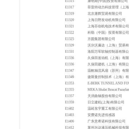
E1315
康明斯(中国)投资有限公司
E1317
菲亚特动力科技管理（上海
E1319
北京康辉贸易有限公司
E1320
上海日野发动机有限公司
E1321
上海芬创机电技术有限公司
E1322
科勒（中国）投资有限公司
E1325
方圆集团有限公司
E1329
沃尔沃遍达（上海）贸易有
E1331
洛阳万军软轴控制器有限公
E1336
久保田发动机（上海）有限
E1336
久保田建机（上海）有限公
E1347
温帆轴流风扇（苏州）有限
E1349
捷斯曼控制技术（上海）有
E1353
E-BERK TUNNEL AND F
E1355
MEKA Ithalat Ihracat Pazarlam
E1357
天润曲轴股份有限公司
E1359
日立建机(上海)有限公司
E1402
温岭东宇重工有限公司
E1403
安费诺先进传感器
E1406
广东意希诺科技有限公司
E1412
莱州兴达液压机械科技有限