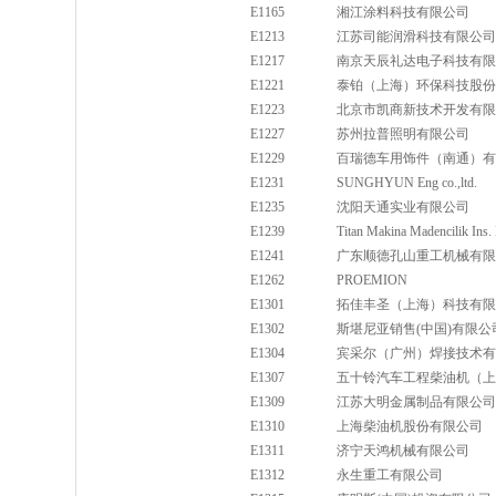
E1165
湘江涂料科技有限公司
E1213
江苏司能润滑科技有限公司
E1217
南京天辰礼达电子科技有限
E1221
泰铂（上海）环保科技股份
E1223
北京市凯商新技术开发有限
E1227
苏州拉普照明有限公司
E1229
百瑞德车用饰件（南通）有
E1231
SUNGHYUN Eng co.,ltd.
E1235
沈阳天通实业有限公司
E1239
Titan Makina Madencilik Ins. Im
E1241
广东顺德孔山重工机械有限
E1262
PROEMION
E1301
拓佳丰圣（上海）科技有限
E1302
斯堪尼亚销售(中国)有限公
E1304
宾采尔（广州）焊接技术有
E1307
五十铃汽车工程柴油机（上
E1309
江苏大明金属制品有限公司
E1310
上海柴油机股份有限公司
E1311
济宁天鸿机械有限公司
E1312
永生重工有限公司