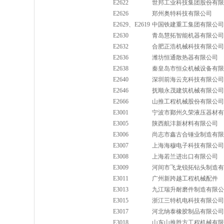
E2622
世邦工业科技集团股份有限
E2626
郑州奥特科技有限公司
E2629、E2619
中国铁建重工集团有限公司
E2630
青岛慧拓智能机器有限公司
E2632
合肥正浩机械科技有限公司
E2636
潍坊恒通散热器有限公司
E2638
秦皇岛市恒众机械设备有限
E2640
深圳前海云充科技有限公司
E2646
抚顺永茂建筑机械有限公司
E2666
山推工程机械股份有限公司
E3001
宁波市鄞州久荣液压器材有
E3005
陕西航沣新材料有限公司
E3006
尚志市鑫古合锤业制造有限
E3007
上海海穆电子科技有限公司
E3008
上海若兰进出口有限公司
E3009
河间市飞龙锐拓钻头制造有
E3011
广州新跨越工程机械配件
E3013
九江瑞升耐磨件制造有限公
E3015
浙江三特机电科技有限公司
E3017
河北纳泰橡胶制品有限公司
E3018
山东山推胜方工程机械有限