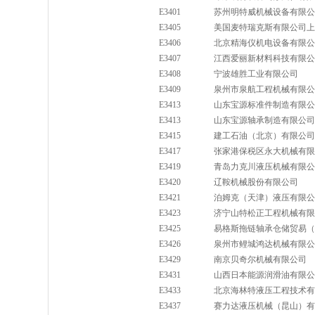
E3401
苏州明特威机械设备有限公
E3405
美国麦特瑞克斯有限公司上
E3406
北京精海仪机电设备有限公
E3407
江西爱丽新材料科技有限公
E3408
宁波雄胜工业有限公司
E3409
泉州市泉航工程机械有限公
E3413
山东宝源标准件制造有限公
E3413
山东宝源轴承制造有限公司
E3415
建工石油（北京）有限公司
E3417
张家港保税区永大机械有限
E3419
青岛力克川液压机械有限公
E3420
辽鞍机械股份有限公司
E3421
泊姆克（天津）液压有限公
E3423
济宁山特松正工程机械有限
E3425
易格斯拖链轴承仓储贸易（
E3426
泉州市鲤城鸿达机械有限公
E3429
南京贝奇尔机械有限公司
E3431
山西日本能源润滑油有限公
E3433
北京海林特液压工程技术有
E3437
赛力达液压机械（昆山）有