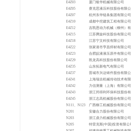
E4Z03
厦门银华机械有限公司
E4Z05
赛克思液压科技股份有限公
E4Z07
杭州东华链条集团有限公司
E4Z10
成都中挖建筑工程有限公司
E4Z12
吉凯恩动力机械（柳州）有
E4Z15
江苏腾旋科技股份有限公司
E4Z18
江苏宁文科技有限公司
E4Z22
张家港市亨昌焊材有限公司
E4Z23
合肥皖液液压原件有限公司
E4Z29
凯龙高科技股份有限公司
E4Z35
山东拓新电气有限公司
E4Z37
晋城市兴达铸件股份有限公
E4Z41
上海瑞吉机械传动技术有限
E4Z42
力信测量（上海）有限公司
E4Z43
浙江邦得利环保科技股份有
E4Z45
浙江志高机械股份有限公司
N111、N123
广西柳工机械股份有限公司
N201
安徽合力股份有限公司
N203
浙江鼎力机械股份有限公司
N205
特雷克斯(中国)投资有限公
N207
福建华南重工机械制造有限