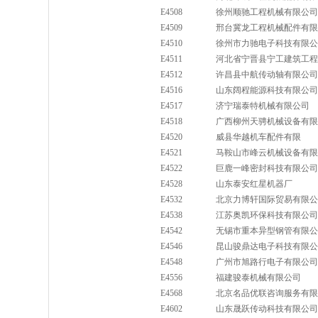
E4508
徐州顺驰工程机械有限公司
E4509
邢台冀龙工程机械配件有限
E4510
徐州市力驰电子科技有限公
E4511
河北省宁晋县宁工建筑工程
E4512
许昌县中航传动轴有限公司
E4516
山东阔程能源科技有限公司
E4517
济宁瑞泰特机械有限公司
E4518
广西柳州天骋机械设备有限
E4520
威县华越机车配件有限
E4521
马鞍山市峰云机械设备有限
E4522
巨鹿一峰密封科技有限公司
E4528
山东泰安红星机器厂
E4532
北京力博轩国际贸易有限公
E4538
江苏奥凯环保科技有限公司
E4542
无锡市重本异型钢管有限公
E4546
昆山骏鼎达电子科技有限公
E4548
广州市旭路行电子有限公司
E4556
福建骏泰机械有限公司
E4568
北京名品优联咨询服务有限
E4602
山东晟跃传动科技有限公司