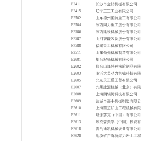
E2411
长沙市金钻机械有限公司
E2415
辽宁三三工业有限公司
E2502
山东德州恒特重工有限公司
E2504
陕西同力重工股份有限公司
E2506
陕西建设机械股份有限公司
E2507
山河智能装备股份有限公司
E2508
福建晋工机械有限公司
E2511
山东领先机械制造有限公司
E2601
烟台杞杨机械有限公司
E2602
邢台山峰特种橡胶制品有限
E2603
临沂大美动力机械科技有限
E2605
北京天正通工贸有限公司
E2607
九州建源机械（北京）有限
E2608
上海朗锡姆科技有限公司
E2609
盐城市嘉丰机械制造有限公
E2610
上海西芝矿山工程机械有限
E2611
斯派莎克（中国）有限公司
E2613
埃克森美孚（中国）投资有
E2618
青岛迪凯机械设备有限公司
E2620
地质矿产廊坊聚力岩土工程