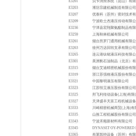
E3201
贝卡润滑系统（昆山）有限
E3203
潍坊宗建机械制造有限公司
E3207
优泰科（苏州）密封技术有
E3209
宁波欧士杰液压传动有限公
E3236
宁津县宏翔聚氨酯制品有限
E3259
上海秋林机械有限公司
E3261
烟台所罗门通用机械有限公
E3263
徐州万达回转支承有限公司
E3265
连云港钛铭液压科技有限公
E3301
美洲豹石油制品（北京）有
E3315
烟台艾迪精密机械股份有限
E3319
浙江苏强格液压股份有限公
E3321
中国黎明液压有限公司
E3323
江苏恒立液压股份有限公司
E3325
邦飞利传动设备(上海)有限
E3327
天津盛丰天富工程机械设备
E3333
川崎精密机械商贸(上海)有
E3335
山推工程机械股份有限公司
E3343
宁波禾顺新材料有限公司
E3345
DYNASET OY-POWERED 
E3365
布莱凯特设备（苏州）有限