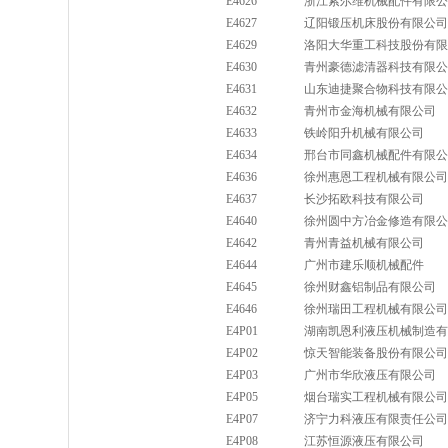
E4626
浙江索尔维机械配件有限公
E4627
辽阳锻压机床股份有限公司
E4629
洛阳大华重工科技股份有限
E4630
青州豪德滤清器科技有限公
E4631
山东迪捷聚合物科技有限公
E4632
青州市金海机械有限公司
E4633
铁岭阳升机械有限公司
E4634
邢台市同鑫机械配件有限公
E4636
徐州惠恩工程机械有限公司
E4637
长沙拓欧科技有限公司
E4640
徐州圆中方冶金修造有限公
E4642
青州青益机械有限公司
E4644
广州市建乐顺机械配件
E4645
徐州财鑫铝制品有限公司
E4646
徐州瑞田工程机械有限公司
E4P01
湖南凯恩利液压机械制造有
E4P02
惊天智能装备股份有限公司
E4P03
广州市华欣液压有限公司
E4P05
烟台瑞实工程机械有限公司
E4P07
济宁力科液压有限责任公司
E4P08
江苏恒源液压有限公司