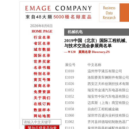
2026年8月6日
HOME PAGE
机械机电
行 业 名 录
2019中国（北京）国际工程机械
省 区 名 录
与技术交流会参展商名单
城 市 数 据
—￥120 展商名录 Directory.ZS
国 际 名 录
世 界 买 家
展位号
中文名称
名 录 书 籍
E1010
温州华宇液压有限公司
特 别 名 录
E1019
洛阳赛美车辆附件有限公司
黄 页 号 簿
E1026
西安正天科创测控技术有限
展 商 名 录
E1052
瑞安市金浦汽车电器有限公
免 费 资 源
E1052
瑞安市中际汽车电器有限公
关 于 我 们
E1056
迈库斯（上海）商贸有限公
在 线 订 购
E1058
自由行工程机械金融
数 据 样 本
E1060
深圳市百盛兴业科技有限公
网 站 地 图
E1062
齐河县祥德瑞铝制散热器厂
E1113
泉州市和美机械配件有限公