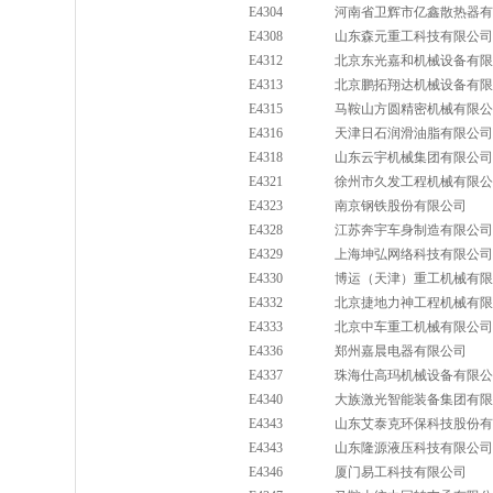
E4304
河南省卫辉市亿鑫散热器有
E4308
山东森元重工科技有限公司
E4312
北京东光嘉和机械设备有限
E4313
北京鹏拓翔达机械设备有限
E4315
马鞍山方圆精密机械有限公
E4316
天津日石润滑油脂有限公司
E4318
山东云宇机械集团有限公司
E4321
徐州市久发工程机械有限公
E4323
南京钢铁股份有限公司
E4328
江苏奔宇车身制造有限公司
E4329
上海坤弘网络科技有限公司
E4330
博运（天津）重工机械有限
E4332
北京捷地力神工程机械有限
E4333
北京中车重工机械有限公司
E4336
郑州嘉晨电器有限公司
E4337
珠海仕高玛机械设备有限公
E4340
大族激光智能装备集团有限
E4343
山东艾泰克环保科技股份有
E4343
山东隆源液压科技有限公司
E4346
厦门易工科技有限公司