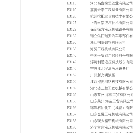
E3115
河北高鑫橡塑管业有限公司
E3119
嘉善金泰工程塑业有限公司
E3126
杭州挖配宝信息技术有限公
E3127
上海申宿液压技术有限公司
E3129
保定徐方液压机械设备有限
E3132
瑞立集团瑞安汽车零部件有
E3136
浙江明贺钢管有限公司
E3138
海陇工程机械有限公司
E3140
中国平安财产保险股份有限
E3142
漯河利通液压科技股份有限
E3146
宁波江北宇洲液压设备厂
E3152
广州新光明液压
E3156
江西挖挖网络科技有限公司
E3159
湖北省三胜工程机械有限公
E3165
山东莱州 海蓝工贸有限公
E3165
山东莱州 海蓝工贸有限公
E3166
瑞沃石油化工（成都）有限
E3167
山东金耀工程机械有限公司
E3168
山东现大精密机械有限公司
E3170
济宁富康液压机械有限公司