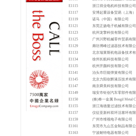
E1115
浙江得业电机科技有限公司
E1117
安博起重设备贸易（上海）
E1119
诺马（中国）有限公司
E1121
东莞正扬电子机械有限公司
E1123
杭州龙擎科技有限公司
E1125
广州川野机械零件贸易有限
E1129
廊坊博峰过滤器技术有限公
E1133
北京瑞莱斯机电设备技术有
E1134
徐州长航科技有限公司
E1135
杭州开颜科技有限公司
E1141
泊头市巨能弹簧有限公司
E1145
北京力阳创辉液压技术有限
E1147
南京舜美科技有限公司
E1149
瑞安市钜创汽车零部件有限
E1150
(株)奉一金属 Bongil Metal Co
E1155
浙江海德曼过滤技术有限公
E1157
仪征亚新科双环活塞环有限
E1159
广州市维视电子有限公司
E1161
东莞市九山五金制品有限公
E1163
宁波耐特电器有限公司