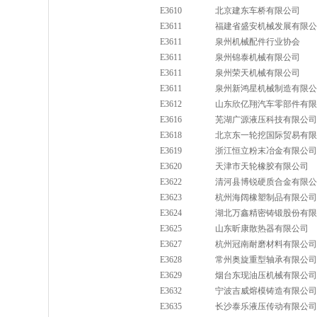
E3610
北京建东车桥有限公司
E3611
福建省盛安机械发展有限公
E3611
泉州机械配件行业协会
E3611
泉州锦泰机械有限公司
E3611
泉州荣天机械有限公司
E3611
泉州新鸿星机械制造有限公
E3612
山东欣亿翔汽车零部件有限
E3616
芜湖广源液压科技有限公司
E3618
北京东一轮挖国际贸易有限
E3619
浙江恒立粉末冶金有限公司
E3620
天津市天轮橡胶有限公司
E3622
清河县博锐硬质合金有限公
E3623
杭州海阔橡塑制品有限公司
E3624
湖北万鑫精密铸锻股份有限
E3625
山东昕康散热器有限公司
E3627
杭州冠南耐磨材料有限公司
E3628
常州奥旋重型轴承有限公司
E3629
烟台东现油压机械有限公司
E3632
宁波吉威熔模铸造有限公司
E3635
长沙泰乐液压传动有限公司