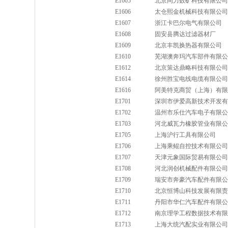
E1605
北京同力数矿科技有限公司
E1606
太仓熙金机械科技有限公司
E1607
浙江卡巴尔电气有限公司
E1608
固安县腾达过滤器材厂
E1609
北京丰凯换热器有限公司
E1610
芜湖澳奔玛汽车部件有限公
E1612
北京策达鼎略科技有限公司
E1614
徐州胜宝电线电缆有限公司
E1616
阿美特克商贸（上海）有限
E1701
深圳市伊爱高新技术开发有
E1702
温州市乐仕汽车电子有限公
E1703
河北威瓦力橡胶管业有限公
E1705
上海沪行工具有限公司
E1706
上海乘鲲自控技术有限公司
E1707
天津元象国际贸易有限公司
E1708
河北润创机械配件有限公司
E1709
瑞安市奔豪汽车配件有限公
E1710
北京恒博山科技发展有限责
E1711
丹阳市华仁汽车配件有限公
E1712
南京理学工程数据技术有限
E1713
上海大统汽配实业有限公司