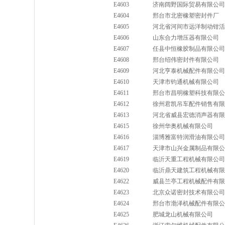
E4603
济南阔野国际贸易有限公司
E4604
邢台市北密橡塑密封件厂
E4605
河北省河间市远洋制动钳活
E4606
山东合力增压器有限公司
E4607
任县中恒橡胶制品有限公司
E4608
邢台绍伟密封件有限公司
E4609
河北亨泰机械配件有限公司
E4610
天津市钧通机械有限公司
E4611
邢台市昌明橡塑科技有限公
E4612
徐州君凯吊车配件销售有限
E4613
河北省威县宏德消声器有限
E4615
徐州华奥机械有限公司
E4616
淄博雅富特润滑油有限公司
E4617
天津市山兴金属制品有限公
E4619
临沂天重工程机械有限公司
E4620
临沂鼎天建筑工程机械有限
E4622
威县兰亭工程机械配件有限
E4623
北京众诺密封技术有限公司
E4624
邢台市渤泽机械配件有限公
E4625
肥城龙山机械有限公司