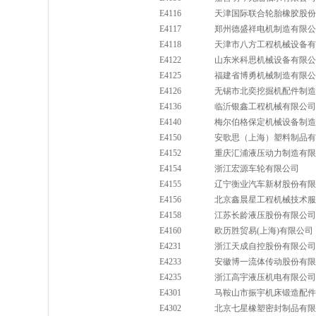
E4116
天津国际联合轮胎橡胶股份
E4117
郑州德盛祥电机制造有限公
E4118
天津市八方工程机械设备有
E4122
山东米科思机械设备有限公
E4125
福建省博勇机械制造有限公
E4126
无锡市北奕挖掘机配件制造
E4136
临沂银鑫工程机械有限公司
E4140
梅尔伯格保定机械设备制造
E4150
安歌思（上海）塑料制品有
E4152
重庆汇浦液压动力制造有限
E4154
浙江宏源车轮有限公司
E4155
辽宁衡业汽车新材股份有限
E4156
北京鑫晨星工程机械技术服
E4158
江苏长龄液压股份有限公司
E4160
欧历胜贸易(上海)有限公司
E4231
浙江天成自控股份有限公司
E4233
安徽博一流体传动股份有限
E4235
浙江高宇液压机电有限公司
E4301
马鞍山市振宇机床锻造配件
E4302
北京七星橡塑密封制品有限