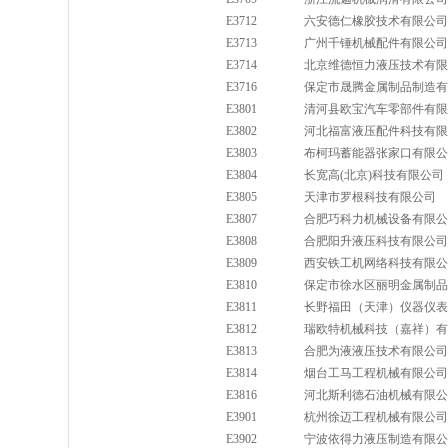
E3712
六安德仁橡胶技术有限公司
E3713
广州千锤机械配件有限公司
E3714
北京维德恒力液压技术有限
E3716
保定市晟腾金属制品制造有
E3801
清河县欧宝汽车零部件有限
E3802
河北福富液压配件科技有限
E3803
布柯玛蓄能器张家口有限公
E3804
长宽高(北京)科技有限公司
E3805
天津市罗根科技有限公司
E3807
合肥巧科力机械设备有限公
E3808
合肥阳升液压科技有限公司
E3809
西安铁工机网络科技有限公
E3810
保定市徐水区丽明金属制品
E3811
长野福田（天津）仪器仪表
E3812
瑞欧特机械科技（嘉祥）有
E3813
合肥为液液压技术有限公司
E3814
烟台工马工程机械有限公司
E3816
河北斯利德石油机械有限公
E3901
杭州徐迈工程机械有限公司
E3902
宁波依得力液压制造有限公