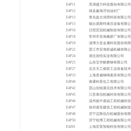
E4P11
芜湖盛力科技股份有限公司
E4P12
雄县鑫海浮动油封厂
E4P13
青岛盘古润滑科技有限公司
E4P15
烟台易斯特液压设备有限公
E4P16
日照宏冠机械制造有限公司
E4P18
常州市东海橡胶厂有限公司
E4P19
淄博大亚金属科技股份有限
E4P22
晋江市安海联诚机械有限公
E4P24
湖北加恒实业有限公司
E4P25
山东宝华耐磨钢有限公司
E4P27
北京天工俊联工业装备技术
E4P33
上海君威钢绳索具有限公司
E4P40
南通科星化工有限公司
E4P42
昆山伯锐液压技术有限公司
E4P45
江苏泰信机械科技有限公司
E4P46
温州振中基础工程机械科技
E4P47
徐州盾安建筑工程机械制造
E4P48
济宁迈斯伯尔机械股份有限
E4P50
济宁锐博工程机械有限公司
E4Z01
上海宏英智能科技有限公司