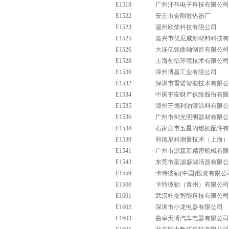
E1518
广州汗马电子科技有限公司
E1522
安丘市金刚散热器厂
E1523
温州欧柴科技有限公司
E1525
嘉兴市优尼威新材料科技有
E1526
大连亿铭曲轴制造有限公司
E1528
上海创怡环境技术有限公司
E1530
漳州博昌工业有限公司
E1532
深圳市雷诺智能技术有限公
E1534
中国平安财产保险股份有限
E1535
漳州三德利油漆涂料有限公
E1536
广州市剑光照明器材有限公
E1538
石家庄市五星内燃机配件有
E1539
和德尼科测量技术（上海）
E1541
广州市源森新精密机械有限
E1543
东莞市富滤盛滤清器有限公
E1559
卡特彼勒(中国)投资有限公
E1560
卡特彼勒（青州）有限公司
E1601
武汉杜曼智能科技有限公司
E1602
深圳市小龙电器有限公司
E1603
曲阜天博汽车电器有限公司