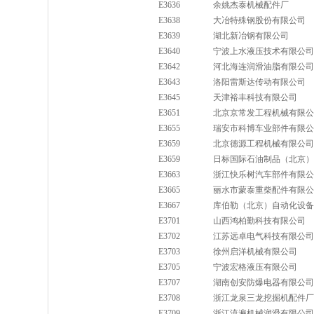
E3636
余姚杰泰机械配件厂
E3638
大冶特殊钢股份有限公司
E3639
湖北新冶钢有限公司
E3640
宁波上水液压技术有限公司
E3642
河北海连润滑油脂有限公司
E3643
洛阳雷斯达传动有限公司
E3645
天津裕丰科技有限公司
E3651
北京京常发工程机械有限公
E3655
瑞安市科博车业部件有限公
E3659
北京德源工程机械有限公司
E3659
日标国际石油制品（北京）
E3663
浙江快乐树汽车部件有限公
E3665
丽水市蒙泰重柴配件有限公
E3667
库伯勒（北京）自动化设备
E3701
山西鸿柏勤科技有限公司
E3702
江苏远卓电气科技有限公司
E3703
徐州启洋机械有限公司
E3705
宁波宏格液压有限公司
E3707
湖南创安防爆电器有限公司
E3708
浙江龙泉三龙挖掘机配件厂
E3709
浙江流遍机械润滑有限公司