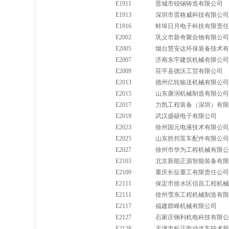
E1911
晋城市锐锡铸造有限公司
E1913
深圳市雷格威科技有限公司
E1916
蚌埠日月电子科技有限责任
E2002
巩义市新奇聚合物有限公司
E2005
烟台慧安达环保装备技术有
E2007
济南东宇建筑机械有限公司
E2009
荏平县德沃工贸有限公司
E2013
德州亿轮输送机械有限公司
E2015
山东康润机械制造有限公司
E2017
力凯工程装备（深圳）有限
E2019
武汉盛硕电子有限公司
E2023
徐州国元电液技术有限公司
E2025
山东胜邦泵车配件有限公司
E2027
徐州市华为工程机械有限公
E2103
北京新能正源智能装备有限
E2109
重庆长征重工有限责任公司
E2111
保定市徐水区信昌工程机械
E2111
徐州雪东工程机械制造有限
E2117
福建群峰机械有限公司
E2127
石家庄钢利机电科技有限公
E2128
天津市松正电动汽车技术股