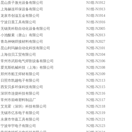
昆山质子激光设备有限公司
N1馆-N1912
上海赫连环保设备有限公司
N1馆-N1913
龙泉市创溢五金有限公司
N1馆-N1914
宁波日晨工具有限公司
N1馆-N1916
无锡美科勒自动化设备有限公司
N2馆-N2005
小池酸素（唐山）有限公司
N2馆-N2013
青岛神钢焊接材料有限公司
N2馆-N2027
昆山利玛赫自动化科技有限公司
N2馆-N2101
上海信贝工贸有限公司
N2馆-N2104
常州市武联电气焊割设备有限公司
N2馆-N2106
爱克斯机械科技（上海）有限公司
N2馆-N2108
郑州市船王焊材有限公司
N2馆-N2109
日照市凯越电子有限公司
N2馆-N2113
西安贝多环保科技有限公司
N2馆-N2115
深圳市连捷科技有限公司
N2馆-N2116
常州市前峰塑料制品厂
N2馆-N2117
艾克霍（深圳）科技有限公司
N2馆-N2118
无锡市亿东电子有限公司
N2馆-N2119
永康市华嘉工具有限公司
N2馆-N2121
宁波华宇电子有限公司
N2馆-N2123