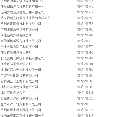
温州市万事达焊接设备制造公司
N1馆-N1736
任丘创博焊接设备制造有限公司
N1馆-N1740
无锡罗尼威尔机械设备有限公司
N1馆-N1744
武汉锐科光纤激光技术股份有限公司
N1馆-N1750
常州市正阳焊接材料有限公司
N1馆-N1756
广东骐麟激光科技有限公司
N1馆-N1760
河北晶腾焊材有限公司
N1馆-N1764
金荣川机械设备河北有限公司
N1馆-N1770
宁波久源焊割工具有限公司
N1馆-N1776
任丘市长兴焊接设备厂
N1馆-N1780
长飞光坊（武汉）科技有限公司
N1馆-N1784
任丘市皓远焊割设备厂
N1馆-N1801
深圳市帝晶光电科技有限公司
N1馆-N1804
宁波翌和制冷设备有限公司
N1馆-N1806
宏犇实业（上海）有限公司
N1馆-N1807
成都云鑫有色金属有限公司
N1馆-N1809
北京五矿焊材公司
N1馆-N1811
青岛伊莎焊割设备有限公司
N1馆-N1813
金华市双环钎焊材料有限公司
N1馆-N1815
常州市焊宝焊割配件有限公司
N1馆-N1816
湖南东安湘江科技股份有限公司
N1馆-N1817