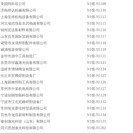
美国阿科坦公司
N1馆-N1108
济南焊达机械有限公司
N1馆-N1110
上海呈祥机电设备有限公司
N1馆-N1113
河北省武强县京武电碳有限公司
N1馆-N1115
锦州宏达新材料有限公司
N1馆-N1116
山东百意国际贸易有限公司
N1馆-N1117
诸暨市永清焊割配件有限公司
N1馆-N1118
威浦电器有限公司
N1馆-N1119
金华市鼎中工具制造厂
N1馆-N1121
东莞市恒鑫激光设备有限公司
N1馆-N1123
温岭市博纳阀业有限公司
N1馆-N1124
任丘市宏腾焊割设备厂
N1馆-N1125
上海新燎焊割工具有限公司
N1馆-N1126
常州市中杲机电有限公司
N1馆-N1127
宁波佳朗智能科技有限公司
N1馆-N1129
宁波市江北宏峰焊割设备厂
N1馆-N1132
常州埃克赛伦特贸易有限公司
N1馆-N1133
百色市龙浩新材料制造有限公司
N1馆-N1134
傲创激光科技（山东）有限公司
N1馆-N1135
四川思创激光科技有限公司
N1馆-N1202