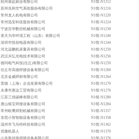
杭州展起刷业有限公司
N1馆-N1212
苏州兆和空气系统股份有限公司
N1馆-N1216
常州龙人机电有限公司
N1馆-N1220
常州迅安科技股份有限公司
N1馆-N1224
宁波百华数控机械有限公司
N1馆-N1230
美天为华环境工程（山东）有限公司
N1馆-N1240
深圳市悦创电器有限公司
N1馆-N1244
河北远鹏机床量具有限公司
N1馆-N1250
武汉兴弘光电技术有限公司
N1馆-N1256
德玛电气科技(任丘)有限公司
N1馆-N1259
任丘市高德焊接设备有限公司
N1馆-N1260
北京金威焊材有限公司
N1馆-N1264
雷德（上海）企业发展有限公司
N1馆-N1270
永康市惠达工贸有限公司
N1馆-N1276
江苏三优碳棒有限公司
N1馆-N1280
唐山烁宝焊接设备有限公司
N1馆-N1284
常州欧鹰焊割机械有限公司
N1馆-N1357
东莞小智智能设备有限公司
N1馆-N1358
温州市飞马特科技有限公司
N1馆-N1362
优傲机器人
N1馆-N1370
山东新丝路焊接设备有限公司
N1馆-N1376