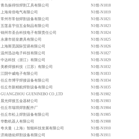
青岛振得恒焊割工具有限公司
N1馆-N1818
上海肯倍电气有限公司
N1馆-N1819
常州市常创焊割设备有限公司
N1馆-N1821
五莲县宇信五金制品有限公司
N1馆-N1823
锦州市圣合科技电子有限责任公司
N1馆-N1824
永康市箭皇磨具有限公司
N1馆-N1825
上海斯觅国际贸易有限公司
N1馆-N1826
温州迅达电子科技有限公司
N1馆-N1827
中达科技（浙江）有限公司
N1馆-N1829
美桥焊接科技（江苏）有限公司
N1馆-N1832
江阴中威电子有限公司
N1馆-N1833
任丘市博宇焊接设备有限公司
N1馆-N1834
任丘市新精航焊割设备有限公司
N1馆-N1835
GUANGZHOU GUENINEBO CO.,LTD
N1馆-N1902
晨光焊接五金器材公司
N1馆-N1903
任丘市瑞琪焊割配件厂
N1馆-N1904
任丘市松上焊割设备有限公司
N1馆-N1905
华数机器人有限公司
N1馆-N1908
夸夫曼（上海）智能科技发展有限公司
N1馆-N1910
济南德佑焊割设备有限公司
N1馆-N1911