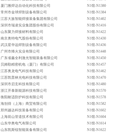
厦门雅焊达自动化科技有限公司
N1馆-N1380
常州市金球焊割设备有限公司
N1馆-N1384
江苏大族智能焊接装备集团有限公司
N1馆-N1402
深圳市瑞凌实业集团股份有限公司
N1馆-N1416
山东聚力焊接材料有限公司
N1馆-N1422
南京奥特电气股份有限公司
N1馆-N1430
武汉星华远焊割设备有限公司
N1馆-N1436
广州市烽火实业有限公司
N1馆-N1448
广东省鑫全利激光智能装备有限公司
N1馆-N1450
贝姆勒精密机电（厦门）有限公司
N1馆-N1457
江苏奥龙电气科技有限公司
N1馆-N1462
江苏凯普林光电科技有限公司
N1馆-N1470
深圳市启玄科技有限公司
N1馆-N1480
浙江开泰新能源科技有限公司
N1馆-N1570
衡阳耐适防护科技有限公司
N1馆-N1578
海别得（上海）商贸有限公司
N1馆-N1582
郑州越达科技装备有限公司
N1馆-N1602
上海前山管道技术有限公司
N1馆-N1604
山东华奥电气有限公司
N1馆-N1614
山东凯斯锐智能装备有限公司
N1馆-N1622