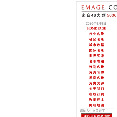
2026年8月8日
HOME PAGE
行 业 名 录
省 区 名 录
城 市 数 据
国 际 名 录
世 界 买 家
名 录 书 籍
特 别 名 录
黄 页 号 簿
展 商 名 录
免 费 资 源
关 于 我 们
在 线 订 购
数 据 样 本
网 站 地 图