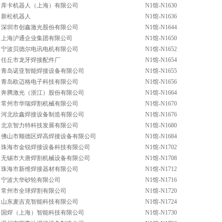
库卡机器人（上海）有限公司
N1馆-N1630
新松机器人
N1馆-N1636
深圳市创鑫激光股份有限公司
N1馆-N1644
上海沪通企业集团有限公司
N1馆-N1650
宁波贝德尔电讯电机有限公司
N1馆-N1652
任丘市龙牙焊接配件厂
N1馆-N1654
青岛诺亚智能焊接设备有限公司
N1馆-N1655
青岛欧迈格电子科技有限公司
N1馆-N1656
奔腾激光（浙江）股份有限公司
N1馆-N1664
常州市华瑞焊割机械有限公司
N1馆-N1670
河北欣鑫焊接设备制造有限公司
N1馆-N1676
北京智力特科技发展有限公司
N1馆-N1680
佛山市顺德区焊高焊接设备有限公司
N1馆-N1684
珠海市金锐焊接设备科技有限公司
N1馆-N1702
无锡市大唐焊割机械设备有限公司
N1馆-N1708
珠海市新维焊接器材有限公司
N1馆-N1712
宁波大华砂轮有限公司
N1馆-N1716
常州市全球焊割有限公司
N1馆-N1720
山东麦吉克智能科技有限公司
N1馆-N1724
国焊（上海）智能科技有限公司
N1馆-N1730