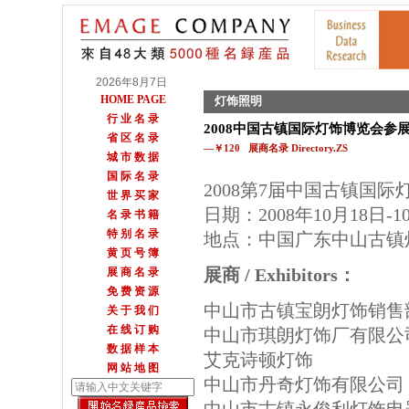
2026年8月7日
HOME PAGE
灯饰照明
行 业 名 录
2008中国古镇国际灯饰博览会参
省 区 名 录
—￥120 展商名录 Directory.ZS
城 市 数 据
国 际 名 录
2008第7届中国古镇国际
世 界 买 家
日期：2008年10月18日-1
名 录 书 籍
特 别 名 录
地点：中国广东中山古镇
黄 页 号 簿
展商 / Exhibitors：
展 商 名 录
免 费 资 源
中山市古镇宝朗灯饰销售
关 于 我 们
在 线 订 购
中山市琪朗灯饰厂有限公
数 据 样 本
艾克诗顿灯饰
网 站 地 图
中山市丹奇灯饰有限公司