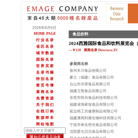
2026年8月6日
HOME PAGE
食品饮料
行 业 名 录
2024西雅国际食品和饮料展览会
省 区 名 录
—￥120 展商名录 Directory.ZS
城 市 数 据
国 际 名 录
参展商名称
世 界 买 家
泉州木川食品有限公司
名 录 书 籍
豪士（福建）食品有限公司
特 别 名 录
台山市共荣食品有限公司
黄 页 号 簿
福建立熊食品有限公司
展 商 名 录
东莞市阿兴食品科技有限公司
免 费 资 源
福建省渔家翁食品有限公司
关 于 我 们
在 线 订 购
延边韩工坊健康制品有限公司
数 据 样 本
福建澳闽利康生物科技有限公司
网 站 地 图
宁波市奉化明光食品有限公司
沈阳爱允贝贝食品有限公司