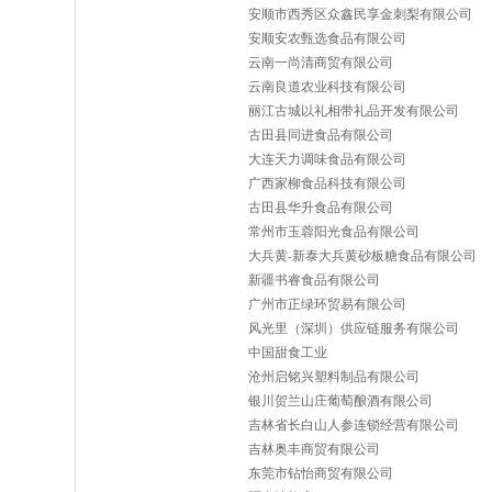
安顺市西秀区众鑫民享金刺梨有限公司
安顺安农甄选食品有限公司
云南一尚清商贸有限公司
云南良道农业科技有限公司
丽江古城以礼相带礼品开发有限公司
古田县同进食品有限公司
大连天力调味食品有限公司
广西家柳食品科技有限公司
古田县华升食品有限公司
常州市玉蓉阳光食品有限公司
大兵黄-新泰大兵黄砂板糖食品有限公司
新疆书睿食品有限公司
广州市正绿环贸易有限公司
风光里（深圳）供应链服务有限公司
中国甜食工业
沧州启铭兴塑料制品有限公司
银川贺兰山庄葡萄酿酒有限公司
吉林省长白山人参连锁经营有限公司
吉林奥丰商贸有限公司
东莞市钻怡商贸有限公司