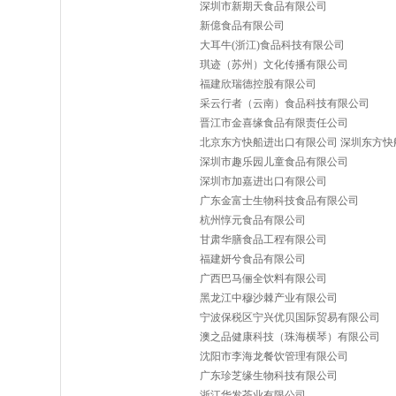
深圳市新期天食品有限公司
新億食品有限公司
大耳牛(浙江)食品科技有限公司
琪迹（苏州）文化传播有限公司
福建欣瑞德控股有限公司
采云行者（云南）食品科技有限公司
晋江市金喜缘食品有限责任公司
北京东方快船进出口有限公司 深圳东方快
深圳市趣乐园儿童食品有限公司
深圳市加嘉进出口有限公司
广东金富士生物科技食品有限公司
杭州惇元食品有限公司
甘肃华膳食品工程有限公司
福建妍兮食品有限公司
广西巴马俪全饮料有限公司
黑龙江中穆沙棘产业有限公司
宁波保税区宁兴优贝国际贸易有限公司
澳之品健康科技（珠海横琴）有限公司
沈阳市李海龙餐饮管理有限公司
广东珍芝缘生物科技有限公司
浙江华发茶业有限公司