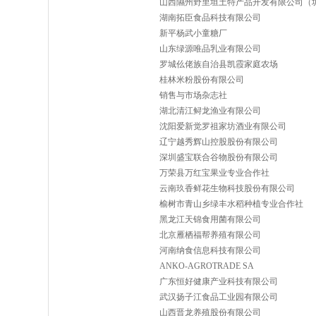
山西隰州野里垣土特产品开发有限公司（
湖南拓臣食品科技有限公司
新平杨武小童糖厂
山东绿源唯品乳业有限公司
罗城仫佬族自治县凯霞家庭农场
桂林米粉股份有限公司
销售与市场杂志社
湖北清江鲟龙渔业有限公司
沈阳爱新觉罗祖家坊酒业有限公司
辽宁越秀辉山控股股份有限公司
深圳盛宝联合谷物股份有限公司
万荣县万红宝果业专业合作社
云南玖香鲜花生物科技股份有限公司
榆树市青山乡绿丰水稻种植专业合作社
黑龙江天锦食用菌有限公司
北京雁栖福帮养殖有限公司
河南纳食信息科技有限公司
ANKO-AGROTRADE SA
广东恒好健康产业科技有限公司
武汉扬子江食品工业园有限公司
山西晋龙养殖股份有限公司