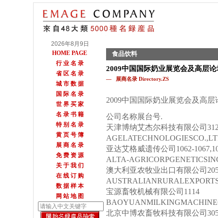
2026年8月9日
HOME PAGE
食品饮料
行 业 名 录
2009中国国际奶业展览会及高层
省 区 名 录
— 展商名录 Directory.ZS
城 市 数 据
国 际 名 录
2009中国国际奶业展览会及高
世 界 买 家
名 录 书 籍
公司名称展台号.
特 别 名 录
天津博纳艾杰尔科技有限公司312
黄 页 号 簿
AGELATECHNOLOGIESCO.,LT
展 商 名 录
亚达艾格威遗传公司1062-1067,107
免 费 资 源
ALTA-AGRICORPGENETICSIN
关 于 我 们
澳大利亚农牧业出口有限公司205
在 线 订 购
AUSTRALIANRURALEXPORTS
数 据 样 本
宝源畜牧机械有限公司1114
网 站 地 图
BAOYUANMILKINGMACHINEC
北京中博农畜牧科技有限公司3052-