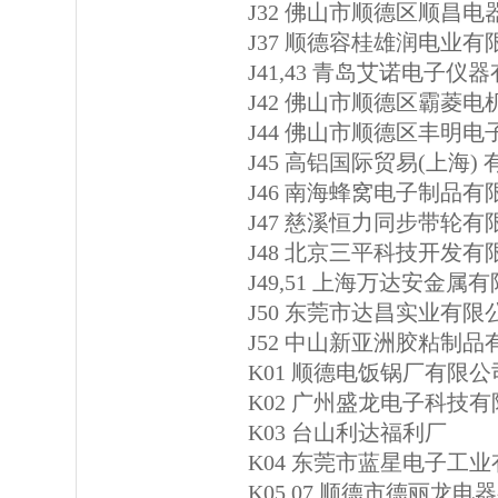
J32 佛山市顺德区顺昌
J37 顺德容桂雄润电业有
J41,43 青岛艾诺电子仪
J42 佛山市顺德区霸菱
J44 佛山市顺德区丰明
J45 高铝国际贸易(上海)
J46 南海蜂窝电子制品有
J47 慈溪恒力同步带轮有
J48 北京三平科技开发有
J49,51 上海万达安金属
J50 东莞市达昌实业有限
J52 中山新亚洲胶粘制品
K01 顺德电饭锅厂有限公
K02 广州盛龙电子科技
K03 台山利达福利厂
K04 东莞市蓝星电子工
K05,07 顺德市德丽龙电