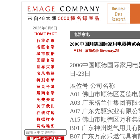
2026年8月6日
HOME PAGE
电器家电
行 业 名 录
2006中国顺德国际家用电器博览
省 区 名 录
—￥120 展商名录 Directory.ZS
城 市 数 据
国 际 名 录
2006中国顺德国际家用电器
世 界 买 家
日-23日
名 录 书 籍
特 别 名 录
展位号 公司名称
黄 页 号 簿
A01 佛山市顺德区爱德
展 商 名 录
免 费 资 源
A03 广东格兰仕集团有限
关 于 我 们
A07 广东先驱实业有限公
在 线 订 购
A15 佛山市顺德区万和
数 据 样 本
网 站 地 图
B01 广东神州燃气用具
B07 广东万家乐燃气具