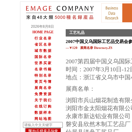
2026年8月8日
HOME PAGE
工艺礼品
行 业 名 录
2007中国义乌国际工艺品交易会
省 区 名 录
—￥120 展商名录 Directory.ZS
城 市 数 据
国 际 名 录
2007第四届中国义乌国
世 界 买 家
时间：2007年3月10日-12
名 录 书 籍
特 别 名 录
地点：浙江省义乌市中国
黄 页 号 簿
展商名单：
展 商 名 录
免 费 资 源
浏阳市兵山烟花制造有限
关 于 我 们
在 线 订 购
浏阳市金太阳烟花有限公
数 据 样 本
永康市新达铝业有限公司
网 站 地 图
磐安县欣然木制工艺品厂