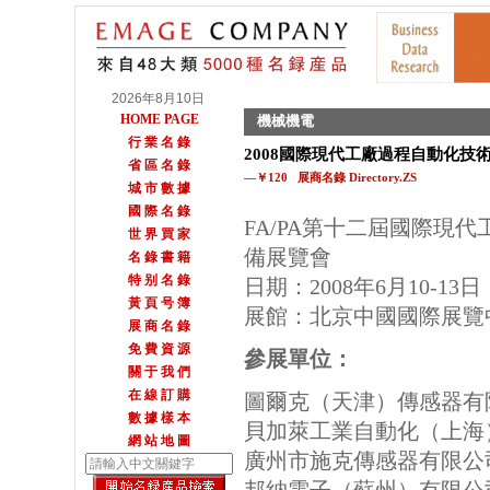
2026年8月10日
HOME PAGE
機械機電
行 業 名 錄
2008國際現代工廠過程自動化技
省 區 名 錄
—￥120 展商名錄 Directory.ZS
城 市 數 據
國 際 名 錄
FA/PA第十二屆國際現
世 界 買 家
備展覽會
名 錄 書 籍
特 别 名 錄
日期：2008年6月10-13日
黃 頁 号 簿
展館：北京中國國際展覽
展 商 名 錄
免 費 資 源
參展單位：
關 于 我 們
在 線 訂 購
圖爾克（天津）傳感器有
數 據 樣 本
貝加萊工業自動化（上海
網 站 地 圖
廣州市施克傳感器有限公